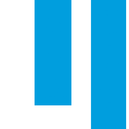
Completo de
Versatilidade e
Placa de circuito
Durabilidade
impresso em são
josé dos campos
Placas de Rede
PCI: Guia
Placa de circuito
Essencial para
impresso em
Iniciantes
campinas
Entenderem
Funcionamento e
Placa de circuito
Benefícios
impresso em
guarulhos
Placas de Rede
PCI: Tudo Para
Placa de circuito
Melhorar Sua
impresso em são
Conexão à
bernardo do
Internet
campo
Placas
Placa de circuito
Eletrônicas: Guia
impresso em
Completo sobre
santo andré
Circuitos
Impressos e Suas
Placa de circuito
Aplicações
impresso em
osasco
Placa de circuito
impresso em
ribeirão preto