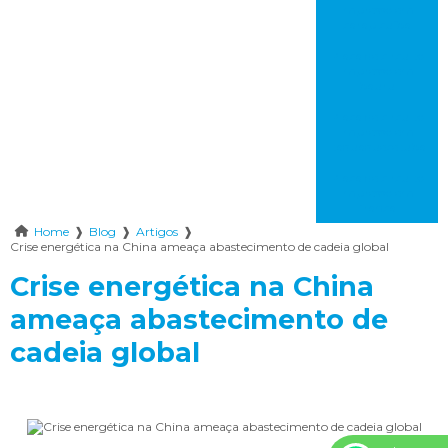
impresso em
carapicuíba
Placa de circuito
impresso em
bauru
Placa de circuito
impresso em
itaquaquecetuba
Placa de circuito
impresso em
franca
Home
❱
Blog
❱
Artigos
❱
Crise energética na China ameaça abastecimento de cadeia global
Crise energética na China
ameaça abastecimento de
cadeia global