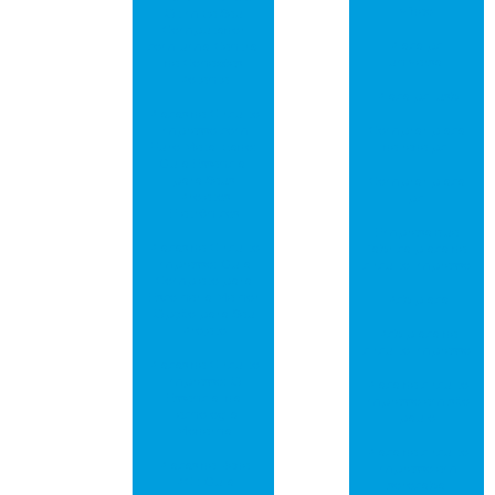
vídeo
Otimize Seu
Computador
Placa pci
com uma Central
universal
de Conexões
Potente
Placa pci usb
Placas de Circuito
Impresso com
Comprar placa
Furo Metalizado:
de rede pci
Guia Essencial
para Seus
Comprar placa
Projetos
pci
Eletrônicos
Empresa que
Placas de Circuito
fabrica placa de
Impresso: Guia
circuito impresso
Completo para
Escolher a Melhor
Pcb placa
Opção para Seu
Projeto
Pcb placa de
circuito impresso
Placas de Circuito
Impresso: O
Placa de circuito
Essencial da
impresso em são
Tecnologia
paulo
Moderna
Placa de circuito
Placas de Rede
impresso em
PCI: Guia
sorocaba