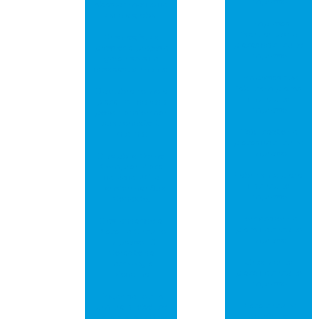
impresso
abastecimento de
cadeia global
Empresas
fabricantes de
Crise logística
placas de circuito
pressiona preços e
impresso
gera riscos de
desabastecimento
Empresas que
fabricam placas
Descubra como a
de circuito
placa PCI de rede
impresso
pode transformar
sua conexão à
Fabricação de
internet
placas de circuito
impresso
Descubra Como
Comprar Placa
Fabricante placa
de Rede PCI e
de circuito
Transformar Sua
impresso
Conexão!
Fornecedor de
Desvendando a
placa de circuito
Placa de Circuito
impresso
Impresso: O
Coração da
Orçamento
Tecnologia
placa de circuito
Moderna
impresso
Engenheiro cria
Placa circuito
um traje robótico
eletrônico
para que seu filho