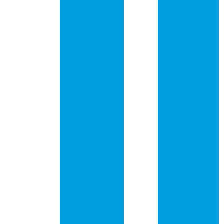
possa andar!
Placa de circuito
impresso
Fabricação de
circuitos
Placa de circuito
impressos – fase 1:
impresso de fibra
design
Placa pcb
Facebook lança a
profissional
carteira digital
“novi”
Placa pcb
protótipo
Metalização dos
furos nos circuitos
impressos
Placa pci
Moscou estreia
Stencil smd
pagamento de
metrô com
Stencil para
identificação
montagem smd
facial
Stencil para
Novo implante
circuito impresso
cerebral permite
“digitar” quase
Placa circuito
100 palavras por
impresso fr4
minuto
Placa de circuito
O 5G está a
impresso quanto
caminho!
custa