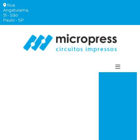
Rua
(11)
(11)
(11)
(11)
Angaturama,
2940-
97260-
99620-
97260-
51 - São
comercial@micropress.com
6262
7882
2332
7760
Paulo - SP
Circuito
impresso
comprar
Circuito
impresso rápido
Placa de circuito
impresso onde
comprar
Placa de circuito
impresso valor