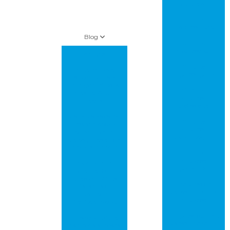
multilayer
Circuito
impresso pcb
Blog
Circuito
impresso pci
Artigos
Circuito
Amazon leva
impresso preço
“supermercado
inteligente” para
Circuito
lojas da Whole
impresso
foods
profissional
As florestas estão
Circuito
desacelerando o
impresso
aquecimento
prototipagem
global, mas ainda
não o suficiente
Circuito
impresso
Controle de
protótipo
Metalização de
Furos em PCBs:
Empresa de
Garantia de
placas de circuito
Qualidade e
impresso
Confiabilidade!
Empresa que faz
Crise energética
placas de circuito
na China ameaça