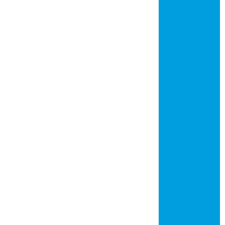
Circuito
impresso
Circuito
impresso
alumínio
Circuito
impresso dupla
face
Circuito
impresso fibra de
vidro
Circuito
impresso furo
metalizado
Circuito
impresso
metalcore
Circuito
impresso
multicamadas
Circuito
impresso