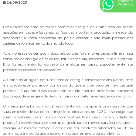
chamar no
24/09/2023
WhatsApp
Uma crescente crise no fornecimento de energia na China está causando
apagões em casas e forçando as fábricas a cortar a produção, ameaçando
desacelerar a vasta economia do país e colocar ainda mais pressão nas
cadeias de fornecimento do mundo todo.
As empresas nos centros industriais do país foram orientadas a limitar seu
consumo de energia a fim de reduzir a demanda, informou a mídia estatal.
E o fornecimento foi cortado para algumas casas, supostamente até
prendendo pessoas em elevadores.
A China foi atingida por uma crise de energia semelhante em junho, mas
a situação está piorando por causa do que é chamado de “tempestade
perfeita”. Suas indústrias estão enfrentando enorme pressão do aumento
dos preços da energia e de Pequim para combater as emissões de carbono.
O maior poluidor do mundo está tentando cumprir a promessa de que
suas emissões de carbono atingirão o pico antes de 2030. Isso exige que
suas províncias usem menos combustível fóssil para cada unidade de
produção econômica, por exemplo, queimando menos carvão para gerar
energia. Ao mesmo tempo, a demanda por produtos fabricados na China
aumentou à medida que a economia global emergia da pandemia
.