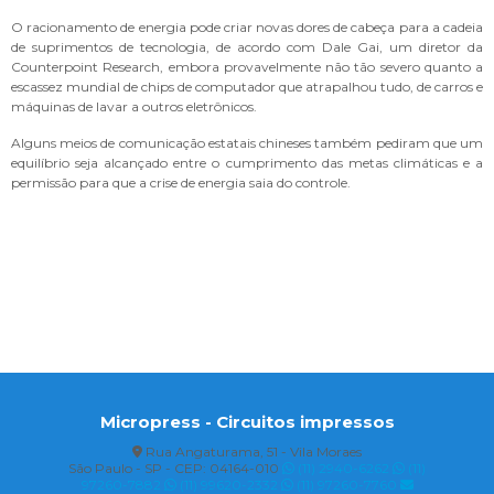
O racionamento de energia pode criar novas dores de cabeça para a cadeia
de suprimentos de tecnologia, de acordo com Dale Gai, um diretor da
Counterpoint Research, embora provavelmente não tão severo quanto a
escassez mundial de chips de computador que atrapalhou tudo, de carros e
máquinas de lavar a outros eletrônicos.
Alguns meios de comunicação estatais chineses também pediram que um
equilíbrio seja alcançado entre o cumprimento das metas climáticas e a
permissão para que a crise de energia saia do controle.
Micropress - Circuitos impressos
Rua Angaturama, 51 - Vila Moraes
São Paulo - SP - CEP: 04164-010
(11) 2940-6262
(11)
97260-7882
(11) 99620-2332
(11) 97260-7760