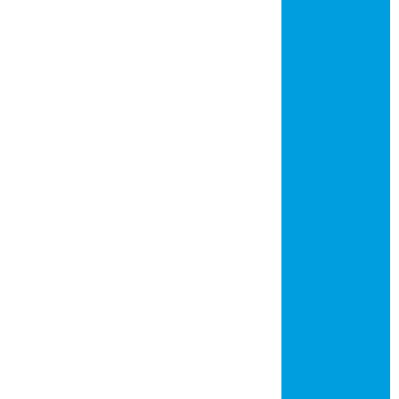
Placa de circuito
impresso em são
josé do rio preto
Placa de circuito
impresso em
jundiaí
Placa de circuito
impresso em
mogi das cruzes
Placa de circuito
impresso em
piracicaba
Placa de circuito
impresso em
santos
Placa de circuito
impresso em
mauá
Placa de circuito
impresso em
diadema
Placa de circuito