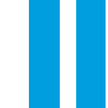
Funcionamento e
industrial
Benefícios para
Seus Dispositivos
Placa de circuito
impresso para
Placa de Rede
led
PCI: Guia
Completo para
Placa de circuito
Otimizar Sua
impresso
Conexão de
universal
Internet
comprar
Placa Eletrônica e
Placa de circuito
Circuitos
impresso
Impressos: Guia
universal preço
Completo
Placa de led pcb
Placa PCI USB:
Aprimore o
Placa pcb
Desempenho do
alumínio
Seu Equipamento
Eletrônico
Placa pcb
Arduíno
Placa PCI USB:
Como Expandir
Placa pci de
as Conexões do
áudio
Seu Computador
e Melhorar o
Placa pci de rede
Desempenho
Placa pci de
Placa PCI USB: