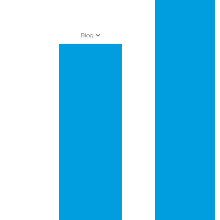
multilayer
Circuito
impresso pcb
Blog
Circuito
impresso pci
Artigos
Circuito
Amazon leva
impresso preço
“supermercado
inteligente” para
Circuito
lojas da Whole
impresso
foods
profissional
As florestas estão
Circuito
desacelerando o
impresso
aquecimento
prototipagem
global, mas ainda
não o suficiente
Circuito
impresso
Controle de
protótipo
Metalização de
Furos em PCBs:
Empresa de
Garantia de
placas de circuito
Qualidade e
impresso
Confiabilidade!
Empresa que faz
Crise energética
placas de circuito
na China ameaça