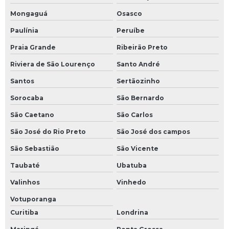
Mongaguá
Osasco
Paulínia
Peruíbe
Praia Grande
Ribeirão Preto
Riviera de São Lourenço
Santo André
Santos
Sertãozinho
Sorocaba
São Bernardo
São Caetano
São Carlos
São José do Rio Preto
São José dos campos
São Sebastião
São Vicente
Taubaté
Ubatuba
Valinhos
Vinhedo
Votuporanga
Curitiba
Londrina