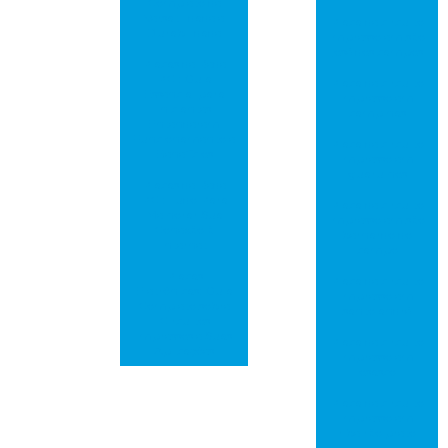
Completo de
Versatilidade e
Placa de circuito
Durabilidade
impresso em são
josé dos campos
Placas de Rede
PCI: Guia
Placa de circuito
Essencial para
impresso em
Iniciantes
campinas
Entenderem
Funcionamento e
Placa de circuito
Benefícios
impresso em
guarulhos
Placas de Rede
PCI: Tudo Para
Placa de circuito
Melhorar Sua
impresso em são
Conexão à
bernardo do
Internet
campo
Placas
Placa de circuito
Eletrônicas: Guia
impresso em
Completo sobre
santo andré
Circuitos
Impressos e Suas
Placa de circuito
Aplicações
impresso em
osasco
Placa de circuito
impresso em
ribeirão preto