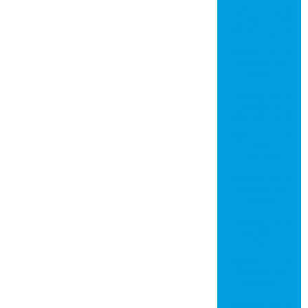
Placa de circuito
impresso em são
josé do rio preto
Placa de circuito
impresso em
jundiaí
Placa de circuito
impresso em
mogi das cruzes
Placa de circuito
impresso em
piracicaba
Placa de circuito
impresso em
santos
Placa de circuito
impresso em
mauá
Placa de circuito
impresso em
diadema
Placa de circuito