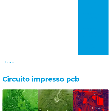
impresso em
carapicuíba
Placa de circuito
impresso em
bauru
Placa de circuito
impresso em
itaquaquecetuba
Placa de circuito
impresso em
franca
Home
Circuito impresso pcb