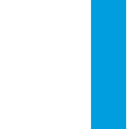
Circuito
impresso
Circuito
impresso
alumínio
Circuito
impresso dupla
face
Circuito
impresso fibra de
vidro
Circuito
impresso furo
metalizado
Circuito
impresso
metalcore
Circuito
impresso
multicamadas
Circuito
impresso