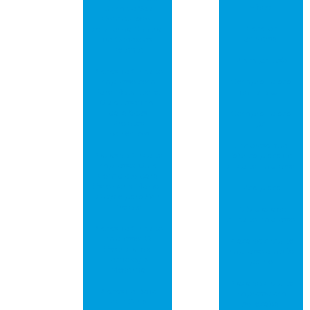
vídeo
Otimize Seu
Computador
Placa pci
com uma Central
universal
de Conexões
Potente
Placa pci usb
Placas de Circuito
Impresso com
Comprar placa
Furo Metalizado:
de rede pci
Guia Essencial
para Seus
Comprar placa
Projetos
pci
Eletrônicos
Empresa que
Placas de Circuito
fabrica placa de
Impresso: Guia
circuito impresso
Completo para
Escolher a Melhor
Pcb placa
Opção para Seu
Projeto
Pcb placa de
circuito impresso
Placas de Circuito
Impresso: O
Placa de circuito
Essencial da
impresso em são
Tecnologia
paulo
Moderna
Placa de circuito
Placas de Rede
impresso em
PCI: Guia
sorocaba