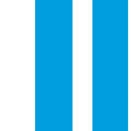
possa andar!
Placa de circuito
impresso
Fabricação de
circuitos
Placa de circuito
impressos – fase 1:
impresso de fibra
design
Placa pcb
Facebook lança a
profissional
carteira digital
“novi”
Placa pcb
protótipo
Metalização dos
furos nos circuitos
impressos
Placa pci
Moscou estreia
Stencil smd
pagamento de
metrô com
Stencil para
identificação
montagem smd
facial
Stencil para
Novo implante
circuito impresso
cerebral permite
“digitar” quase
Placa circuito
100 palavras por
impresso fr4
minuto
Placa de circuito
O 5G está a
impresso quanto
caminho!
custa