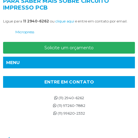
PARA SABER MAIS SOBRE CIRCUITO
IMPRESSO PCB
Ligue para
11 2940-6262
ou
clique aqui
e entre em contato por email.
Micropress
Solicite um orçamento
MENU
ENTRE EM CONTATO
(11) 2940-6262
(11) 97260-7882
(11) 99620-2332