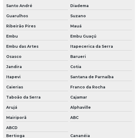
Santo André
Diadema
Guarulhos
Suzano
Ribeirão Pires
Mauá
Embu
Embu Guaçú
Embu das Artes
Itapecerica da Serra
Osasco
Barueri
Jandira
Cotia
Itapevi
Santana de Parnaíba
Caierias
Franco da Rocha
Taboão da Serra
Cajamar
Arujá
Alphaville
Mairiporã
ABC
ABCD
Bertioga
Cananéia