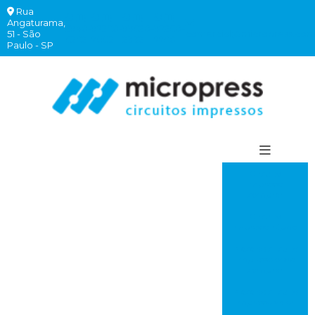
Rua
(11)
(11)
(11)
(11)
Angaturama,
2940-
97260-
99620-
97260-
51 - São
comercial@micropress.com
6262
7882
2332
7760
Paulo - SP
Circuito
impresso
comprar
Circuito
impresso rápido
Placa de circuito
impresso onde
comprar
Placa de circuito
impresso valor