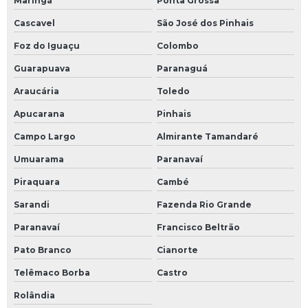
Maringá
Ponta Grossa
Cascavel
São José dos Pinhais
Foz do Iguaçu
Colombo
Guarapuava
Paranaguá
Araucária
Toledo
Apucarana
Pinhais
Campo Largo
Almirante Tamandaré
Umuarama
Paranavaí
Piraquara
Cambé
Sarandi
Fazenda Rio Grande
Paranavaí
Francisco Beltrão
Pato Branco
Cianorte
Telêmaco Borba
Castro
Rolândia