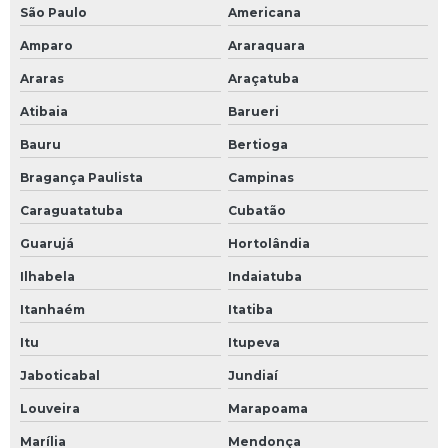
São Paulo
Americana
Amparo
Araraquara
Araras
Araçatuba
Atibaia
Barueri
Bauru
Bertioga
Bragança Paulista
Campinas
Caraguatatuba
Cubatão
Guarujá
Hortolândia
Ilhabela
Indaiatuba
Itanhaém
Itatiba
Itu
Itupeva
Jaboticabal
Jundiaí
Louveira
Marapoama
Marília
Mendonça