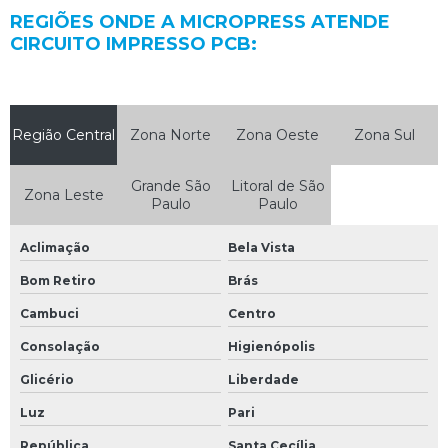
REGIÕES ONDE A MICROPRESS ATENDE
CIRCUITO IMPRESSO PCB:
Região Central
Zona Norte
Zona Oeste
Zona Sul
Grande São
Litoral de São
Zona Leste
Paulo
Paulo
Aclimação
Bela Vista
Bom Retiro
Brás
Cambuci
Centro
Consolação
Higienópolis
Glicério
Liberdade
Luz
Pari
República
Santa Cecília