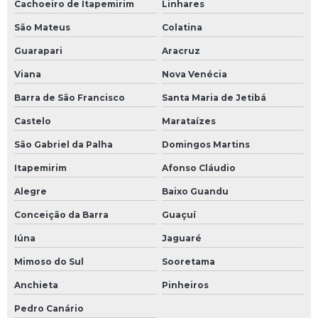
Cachoeiro de Itapemirim
Linhares
São Mateus
Colatina
Guarapari
Aracruz
Viana
Nova Venécia
Barra de São Francisco
Santa Maria de Jetibá
Castelo
Marataízes
São Gabriel da Palha
Domingos Martins
Itapemirim
Afonso Cláudio
Alegre
Baixo Guandu
Conceição da Barra
Guaçuí
Iúna
Jaguaré
Mimoso do Sul
Sooretama
Anchieta
Pinheiros
Pedro Canário