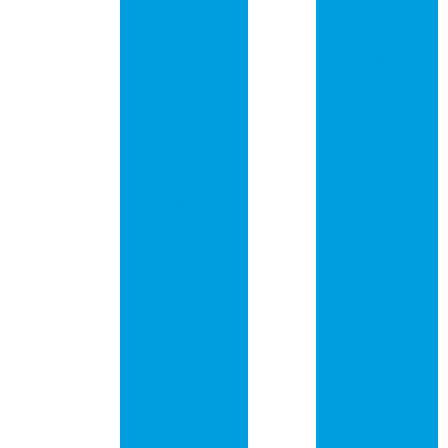
Funcionamento e
industrial
Benefícios para
Seus Dispositivos
Placa de circuito
impresso para
Placa de Rede
led
PCI: Guia
Completo para
Placa de circuito
Otimizar Sua
impresso
Conexão de
universal
Internet
comprar
Placa Eletrônica e
Placa de circuito
Circuitos
impresso
Impressos: Guia
universal preço
Completo
Placa de led pcb
Placa PCI USB:
Aprimore o
Placa pcb
Desempenho do
alumínio
Seu Equipamento
Eletrônico
Placa pcb
Arduíno
Placa PCI USB:
Como Expandir
Placa pci de
as Conexões do
áudio
Seu Computador
e Melhorar o
Placa pci de rede
Desempenho
Placa pci de
Placa PCI USB: