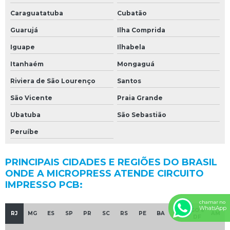
Caraguatatuba
Cubatão
Guarujá
Ilha Comprida
Iguape
Ilhabela
Itanhaém
Mongaguá
Riviera de São Lourenço
Santos
São Vicente
Praia Grande
Ubatuba
São Sebastião
Peruíbe
PRINCIPAIS CIDADES E REGIÕES DO BRASIL
ONDE A MICROPRESS ATENDE CIRCUITO
IMPRESSO PCB:
chamar no
WhatsApp
GO e
RJ
MG
ES
SP
PR
SC
RS
PE
BA
CE
AM
DF