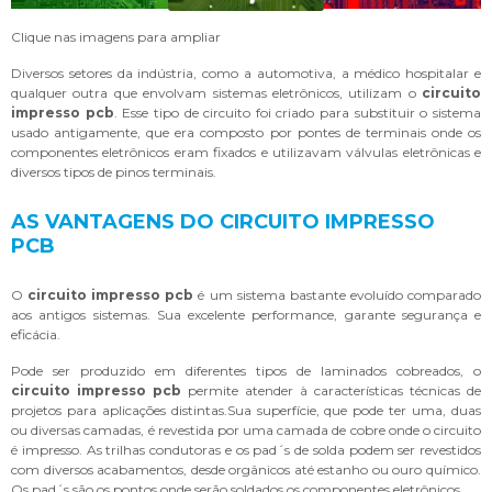
Clique nas imagens para ampliar
Diversos setores da indústria, como a automotiva, a médico hospitalar e
qualquer outra que envolvam sistemas eletrônicos, utilizam o
circuito
impresso pcb
. Esse tipo de circuito foi criado para substituir o sistema
usado antigamente, que era composto por pontes de terminais onde os
componentes eletrônicos eram fixados e utilizavam válvulas eletrônicas e
diversos tipos de pinos terminais.
AS VANTAGENS DO CIRCUITO IMPRESSO
PCB
O
circuito impresso pcb
é um sistema bastante evoluído comparado
aos antigos sistemas. Sua excelente performance, garante segurança e
eficácia.
Pode ser produzido em diferentes tipos de laminados cobreados, o
circuito impresso pcb
permite atender à características técnicas de
projetos para aplicações distintas.Sua superfície, que pode ter uma, duas
ou diversas camadas, é revestida por uma camada de cobre onde o circuito
é impresso. As trilhas condutoras e os pad´s de solda podem ser revestidos
com diversos acabamentos, desde orgânicos até estanho ou ouro químico.
Os pad´s são os pontos onde serão soldados os componentes eletrônicos.