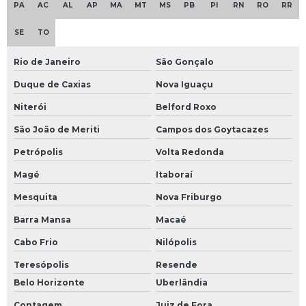
PA
AC
AL
AP
MA
MT
MS
PB
PI
RN
RO
RR
SE
TO
Rio de Janeiro
São Gonçalo
Duque de Caxias
Nova Iguaçu
Niterói
Belford Roxo
São João de Meriti
Campos dos Goytacazes
Petrópolis
Volta Redonda
Magé
Itaboraí
Mesquita
Nova Friburgo
Barra Mansa
Macaé
Cabo Frio
Nilópolis
Teresópolis
Resende
Belo Horizonte
Uberlândia
Contagem
Juiz de Fora