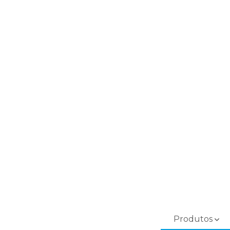
Produtos