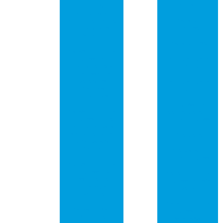
vídeo
Otimize Seu
Computador
Placa pci
com uma Central
universal
de Conexões
Potente
Placa pci usb
Placas de Circuito
Impresso com
Comprar placa
Furo Metalizado:
de rede pci
Guia Essencial
para Seus
Comprar placa
Projetos
pci
Eletrônicos
Empresa que
Placas de Circuito
fabrica placa de
Impresso: Guia
circuito impresso
Completo para
Escolher a Melhor
Pcb placa
Opção para Seu
Projeto
Pcb placa de
circuito impresso
Placas de Circuito
Impresso: O
Placa de circuito
Essencial da
impresso em são
Tecnologia
paulo
Moderna
Placa de circuito
Placas de Rede
impresso em
PCI: Guia
sorocaba