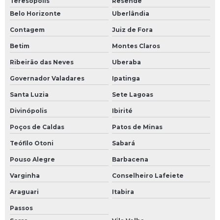
Teresópolis
Resende
Belo Horizonte
Uberlândia
Contagem
Juiz de Fora
Betim
Montes Claros
Ribeirão das Neves
Uberaba
Governador Valadares
Ipatinga
Santa Luzia
Sete Lagoas
Divinópolis
Ibirité
Poços de Caldas
Patos de Minas
Teófilo Otoni
Sabará
Pouso Alegre
Barbacena
Varginha
Conselheiro Lafeiete
Araguari
Itabira
Passos