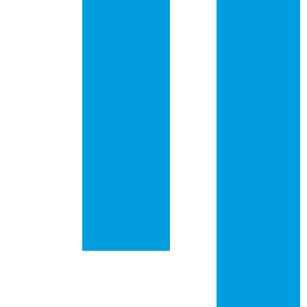
Completo de
Versatilidade e
Placa de circuito
Durabilidade
impresso em são
josé dos campos
Placas de Rede
PCI: Guia
Placa de circuito
Essencial para
impresso em
Iniciantes
campinas
Entenderem
Funcionamento e
Placa de circuito
Benefícios
impresso em
guarulhos
Placas de Rede
PCI: Tudo Para
Placa de circuito
Melhorar Sua
impresso em são
Conexão à
bernardo do
Internet
campo
Placas
Placa de circuito
Eletrônicas: Guia
impresso em
Completo sobre
santo andré
Circuitos
Impressos e Suas
Placa de circuito
Aplicações
impresso em
osasco
Placa de circuito
impresso em
ribeirão preto