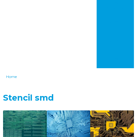
impresso em
carapicuíba
Placa de circuito
impresso em
bauru
Placa de circuito
impresso em
itaquaquecetuba
Placa de circuito
impresso em
franca
Home
Stencil smd