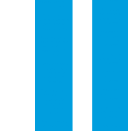
impresso
abastecimento de
cadeia global
Empresas
fabricantes de
Crise logística
placas de circuito
pressiona preços e
impresso
gera riscos de
desabastecimento
Empresas que
fabricam placas
Descubra como a
de circuito
placa PCI de rede
impresso
pode transformar
sua conexão à
Fabricação de
internet
placas de circuito
impresso
Descubra Como
Comprar Placa
Fabricante placa
de Rede PCI e
de circuito
Transformar Sua
impresso
Conexão!
Fornecedor de
Desvendando a
placa de circuito
Placa de Circuito
impresso
Impresso: O
Coração da
Orçamento
Tecnologia
placa de circuito
Moderna
impresso
Engenheiro cria
Placa circuito
um traje robótico
eletrônico
para que seu filho