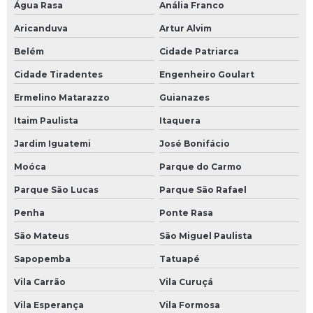
Água Rasa
Anália Franco
Aricanduva
Artur Alvim
Belém
Cidade Patriarca
Cidade Tiradentes
Engenheiro Goulart
Ermelino Matarazzo
Guianazes
Itaim Paulista
Itaquera
Jardim Iguatemi
José Bonifácio
Moóca
Parque do Carmo
Parque São Lucas
Parque São Rafael
Penha
Ponte Rasa
São Mateus
São Miguel Paulista
Sapopemba
Tatuapé
Vila Carrão
Vila Curuçá
Vila Esperança
Vila Formosa