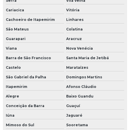
Serra
Vila Velha
Cariacica
Vitória
Cachoeiro de Itapemirim
Linhares
São Mateus
Colatina
Guarapari
Aracruz
Viana
Nova Venécia
Barra de São Francisco
Santa Maria de Jetibá
Castelo
Marataízes
São Gabriel da Palha
Domingos Martins
Itapemirim
Afonso Cláudio
Alegre
Baixo Guandu
Conceição da Barra
Guaçuí
Iúna
Jaguaré
Mimoso do Sul
Sooretama