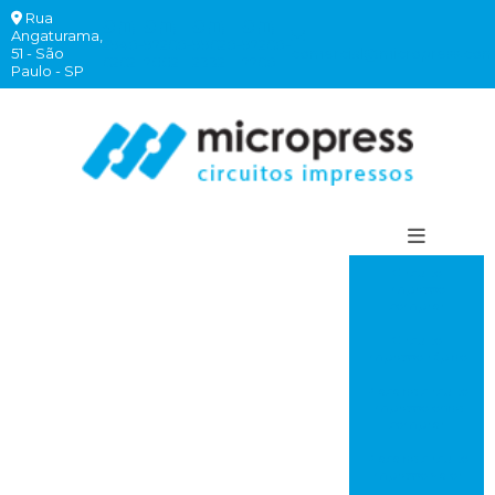
Rua
(11)
(11)
(11)
(11)
Angaturama,
2940-
97260-
99620-
97260-
51 - São
comercial@micropress.com
6262
7882
2332
7760
Paulo - SP
Circuito
impresso
comprar
Circuito
impresso rápido
Placa de circuito
impresso onde
comprar
Placa de circuito
impresso valor