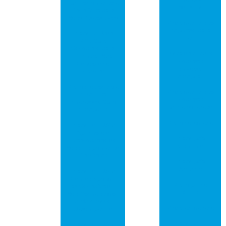
Funcionamento e
industrial
Benefícios para
Seus Dispositivos
Placa de circuito
impresso para
Placa de Rede
led
PCI: Guia
Completo para
Placa de circuito
Otimizar Sua
impresso
Conexão de
universal
Internet
comprar
Placa Eletrônica e
Placa de circuito
Circuitos
impresso
Impressos: Guia
universal preço
Completo
Placa de led pcb
Placa PCI USB:
Aprimore o
Placa pcb
Desempenho do
alumínio
Seu Equipamento
Eletrônico
Placa pcb
Arduíno
Placa PCI USB:
Como Expandir
Placa pci de
as Conexões do
áudio
Seu Computador
e Melhorar o
Placa pci de rede
Desempenho
Placa pci de
Placa PCI USB: