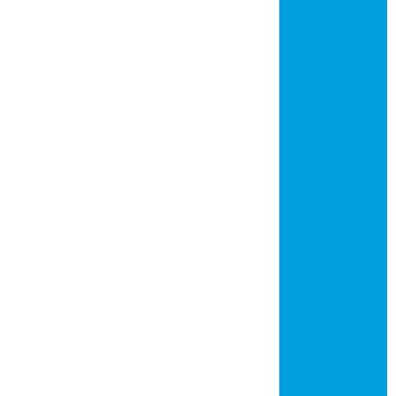
Placa de circuito
impresso em são
josé do rio preto
Placa de circuito
impresso em
jundiaí
Placa de circuito
impresso em
mogi das cruzes
Placa de circuito
impresso em
piracicaba
Placa de circuito
impresso em
santos
Placa de circuito
impresso em
mauá
Placa de circuito
impresso em
diadema
Placa de circuito