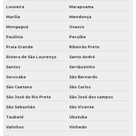
Louveira
Marapoama
Marília
Mendonça
Mongaguá
Osasco
Paulínia
Peruíbe
Praia Grande
Ribeirão Preto
Riviera de São Lourenço
Santo André
Santos
Sertãozinho
Sorocaba
São Bernardo
São Caetano
São Carlos
São José do Rio Preto
São José dos campos
São Sebastião
São Vicente
Taubaté
Ubatuba
Valinhos
Vinhedo