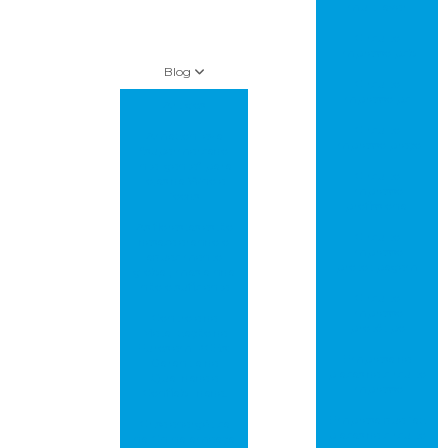
multilayer
Circuito
impresso pcb
Blog
Circuito
impresso pci
Artigos
Circuito
Amazon leva
impresso preço
“supermercado
inteligente” para
Circuito
lojas da Whole
impresso
foods
profissional
As florestas estão
Circuito
desacelerando o
impresso
aquecimento
prototipagem
global, mas ainda
não o suficiente
Circuito
impresso
Controle de
protótipo
Metalização de
Furos em PCBs:
Empresa de
Garantia de
placas de circuito
Qualidade e
impresso
Confiabilidade!
Empresa que faz
Crise energética
placas de circuito
na China ameaça