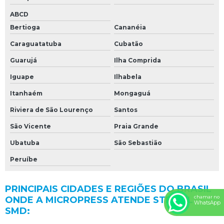
ABCD
Bertioga
Cananéia
Caraguatatuba
Cubatão
Guarujá
Ilha Comprida
Iguape
Ilhabela
Itanhaém
Mongaguá
Riviera de São Lourenço
Santos
São Vicente
Praia Grande
Ubatuba
São Sebastião
Peruíbe
PRINCIPAIS CIDADES E REGIÕES DO BRASIL
chamar no
ONDE A MICROPRESS ATENDE STENCIL
WhatsApp
SMD: