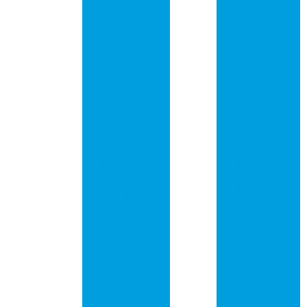
possa andar!
Placa de circuito
impresso
Fabricação de
circuitos
Placa de circuito
impressos – fase 1:
impresso de fibra
design
Placa pcb
Facebook lança a
profissional
carteira digital
“novi”
Placa pcb
protótipo
Metalização dos
furos nos circuitos
impressos
Placa pci
Moscou estreia
Stencil smd
pagamento de
metrô com
Stencil para
identificação
montagem smd
facial
Stencil para
Novo implante
circuito impresso
cerebral permite
“digitar” quase
Placa circuito
100 palavras por
impresso fr4
minuto
Placa de circuito
O 5G está a
impresso quanto
caminho!
custa