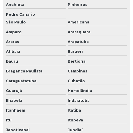
Anchieta
Pinheiros
Pedro Canário
São Paulo
Americana
Amparo
Araraquara
Araras
Araçatuba
Atibaia
Barueri
Bauru
Bertioga
Bragança Paulista
Campinas
Caraguatatuba
Cubatão
Guarujá
Hortolândia
Ilhabela
Indaiatuba
Itanhaém
Itatiba
Itu
Itupeva
Jaboticabal
Jundiaí