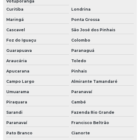
Votuporanga
Curitiba
Londrina
Maringá
Ponta Grossa
Cascavel
São José dos Pinhais
Foz do Iguaçu
Colombo
Guarapuava
Paranaguá
Araucária
Toledo
Apucarana
Pinhais
Campo Largo
Almirante Tamandaré
Umuarama
Paranavaí
Piraquara
Cambé
Sarandi
Fazenda Rio Grande
Paranavaí
Francisco Beltrão
Pato Branco
Cianorte