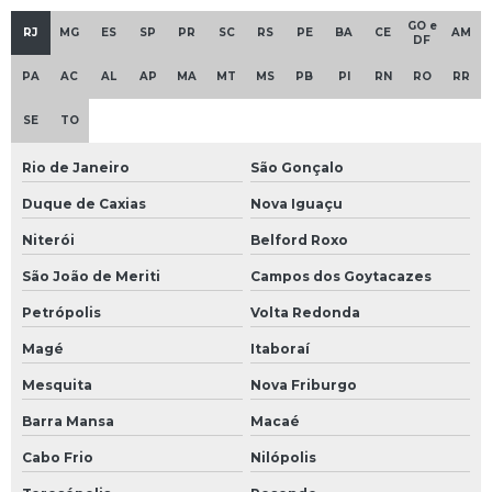
GO e
RJ
MG
ES
SP
PR
SC
RS
PE
BA
CE
AM
DF
PA
AC
AL
AP
MA
MT
MS
PB
PI
RN
RO
RR
SE
TO
Rio de Janeiro
São Gonçalo
Duque de Caxias
Nova Iguaçu
Niterói
Belford Roxo
São João de Meriti
Campos dos Goytacazes
Petrópolis
Volta Redonda
Magé
Itaboraí
Mesquita
Nova Friburgo
Barra Mansa
Macaé
Cabo Frio
Nilópolis