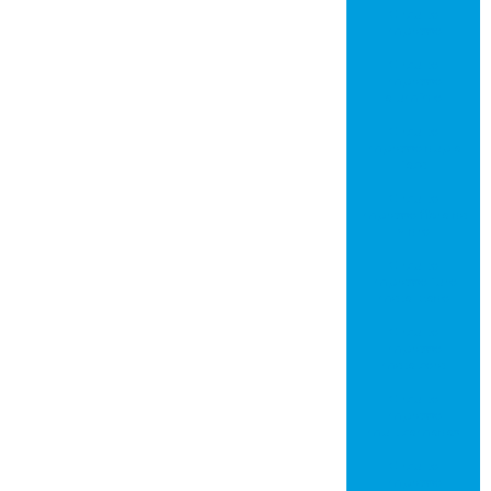
Circuito
impresso
Circuito
impresso
alumínio
Circuito
impresso dupla
face
Circuito
impresso fibra de
vidro
Circuito
impresso furo
metalizado
Circuito
impresso
metalcore
Circuito
impresso
multicamadas
Circuito
impresso