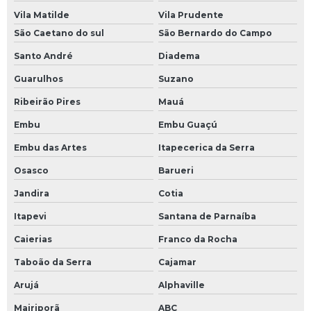
Vila Matilde
Vila Prudente
São Caetano do sul
São Bernardo do Campo
Santo André
Diadema
Guarulhos
Suzano
Ribeirão Pires
Mauá
Embu
Embu Guaçú
Embu das Artes
Itapecerica da Serra
Osasco
Barueri
Jandira
Cotia
Itapevi
Santana de Parnaíba
Caierias
Franco da Rocha
Taboão da Serra
Cajamar
Arujá
Alphaville
Mairiporã
ABC