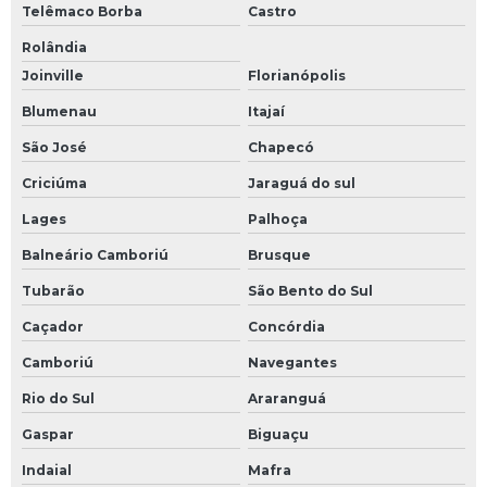
Telêmaco Borba
Castro
Rolândia
Joinville
Florianópolis
Blumenau
Itajaí
São José
Chapecó
Criciúma
Jaraguá do sul
Lages
Palhoça
Balneário Camboriú
Brusque
Tubarão
São Bento do Sul
Caçador
Concórdia
Camboriú
Navegantes
Rio do Sul
Araranguá
Gaspar
Biguaçu
Indaial
Mafra