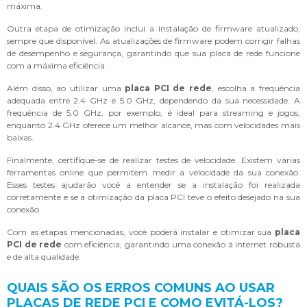
máxima.
Outra etapa de otimização inclui a instalação de firmware atualizado,
sempre que disponível. As atualizações de firmware podem corrigir falhas
de desempenho e segurança, garantindo que sua placa de rede funcione
com a máxima eficiência.
Além disso, ao utilizar uma
placa PCI de rede
, escolha a frequência
adequada entre 2.4 GHz e 5.0 GHz, dependendo da sua necessidade. A
frequência de 5.0 GHz, por exemplo, é ideal para streaming e jogos,
enquanto 2.4 GHz oferece um melhor alcance, mas com velocidades mais
baixas.
Finalmente, certifique-se de realizar testes de velocidade. Existem várias
ferramentas online que permitem medir a velocidade da sua conexão.
Esses testes ajudarão você a entender se a instalação foi realizada
corretamente e se a otimização da placa PCI teve o efeito desejado na sua
conexão.
Com as etapas mencionadas, você poderá instalar e otimizar sua
placa
PCI de rede
com eficiência, garantindo uma conexão à internet robusta
e de alta qualidade.
QUAIS SÃO OS ERROS COMUNS AO USAR
PLACAS DE REDE PCI E COMO EVITÁ-LOS?