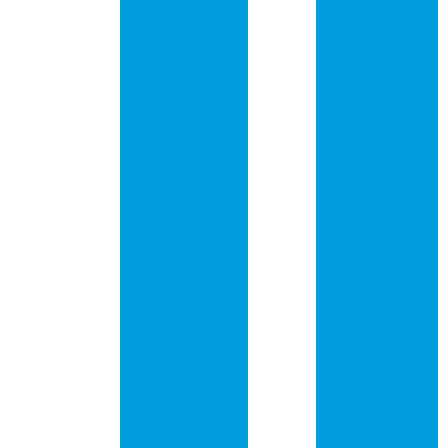
impresso
abastecimento de
cadeia global
Empresas
fabricantes de
Crise logística
placas de circuito
pressiona preços e
impresso
gera riscos de
desabastecimento
Empresas que
fabricam placas
Descubra como a
de circuito
placa PCI de rede
impresso
pode transformar
sua conexão à
Fabricação de
internet
placas de circuito
impresso
Descubra Como
Comprar Placa
Fabricante placa
de Rede PCI e
de circuito
Transformar Sua
impresso
Conexão!
Fornecedor de
Desvendando a
placa de circuito
Placa de Circuito
impresso
Impresso: O
Coração da
Orçamento
Tecnologia
placa de circuito
Moderna
impresso
Engenheiro cria
Placa circuito
um traje robótico
eletrônico
para que seu filho