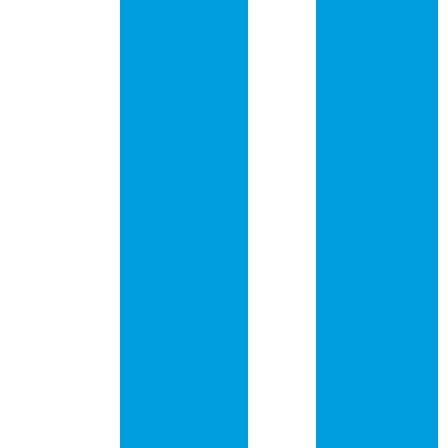
possa andar!
Placa de circuito
impresso
Fabricação de
circuitos
Placa de circuito
impressos – fase 1:
impresso de fibra
design
Placa pcb
Facebook lança a
profissional
carteira digital
“novi”
Placa pcb
protótipo
Metalização dos
furos nos circuitos
impressos
Placa pci
Moscou estreia
Stencil smd
pagamento de
metrô com
Stencil para
identificação
montagem smd
facial
Stencil para
Novo implante
circuito impresso
cerebral permite
“digitar” quase
Placa circuito
100 palavras por
impresso fr4
minuto
Placa de circuito
O 5G está a
impresso quanto
caminho!
custa