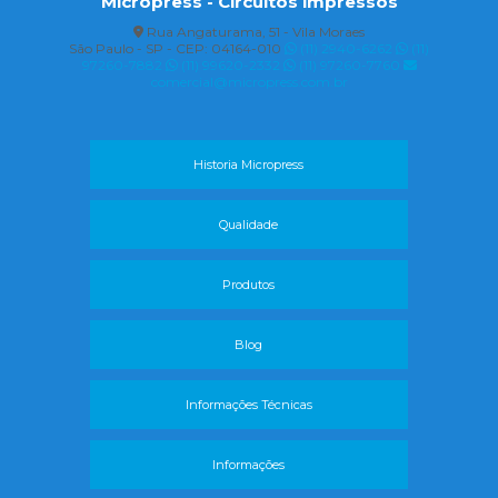
Micropress - Circuitos impressos
Rua Angaturama, 51 - Vila Moraes
São Paulo - SP - CEP: 04164-010
(11) 2940-6262
(11)
97260-7882
(11) 99620-2332
(11) 97260-7760
comercial@micropress.com.br
Historia Micropress
Qualidade
Produtos
Blog
Informações Técnicas
Informações