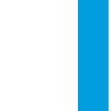
Circuito
impresso
Circuito
impresso
alumínio
Circuito
impresso dupla
face
Circuito
impresso fibra de
vidro
Circuito
impresso furo
metalizado
Circuito
impresso
metalcore
Circuito
impresso
multicamadas
Circuito
impresso