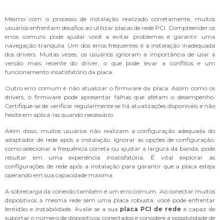
Mesmo com o processo de instalação realizado corretamente, muitos
usuários enfrentam desafios ao utilizar placas de rede PCI. Compreender os
erros comuns pode ajudar você a evitar problemas e garantir uma
navegação tranquila. Um dos erros frequentes é a instalação inadequada
dos drivers. Muitas vezes, os usuários ignoram a importância de usar a
versão mais recente do driver, o que pode levar a conflitos e um
funcionamento insatisfatório da placa.
Outro erro comum é não atualizar o firmware da placa. Assim como os
drivers, o firmware pode apresentar falhas que afetam o desempenho.
Certifique-se de verificar regularmente se há atualizações disponíveis e não
hesite em aplicá-las quando necessário.
Além disso, muitos usuários não realizam a configuração adequada do
adaptador de rede após a instalação. Ignorar as opções de configuração,
como selecionar a frequência correta ou ajustar a largura da banda, pode
resultar em uma experiência insatisfatória. É vital explorar as
configurações de rede após a instalação para garantir que a placa esteja
operando em sua capacidade máxima.
A sobrecarga da conexão também é um erro comum. Ao conectar muitos
dispositivos à mesma rede sem uma placa robusta, você pode enfrentar
lentidão e instabilidade. Avalie se a sua
placa PCI de rede
é capaz de
suportar o número de dispositivos conectados e considere a possibilidade de