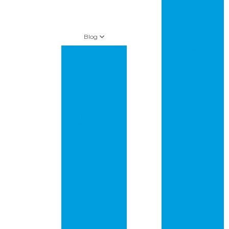
multilayer
Circuito
impresso pcb
Blog
Circuito
impresso pci
Artigos
Circuito
Amazon leva
impresso preço
“supermercado
inteligente” para
Circuito
lojas da Whole
impresso
foods
profissional
As florestas estão
Circuito
desacelerando o
impresso
aquecimento
prototipagem
global, mas ainda
não o suficiente
Circuito
impresso
Controle de
protótipo
Metalização de
Furos em PCBs:
Empresa de
Garantia de
placas de circuito
Qualidade e
impresso
Confiabilidade!
Empresa que faz
Crise energética
placas de circuito
na China ameaça