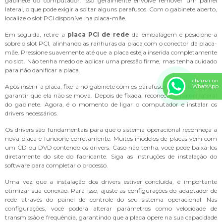
gabinete do computador. Isso geralmente envolve remover um painel
lateral, o que pode exigir a soltar alguns parafusos. Com o gabinete aberto,
localize o slot PCI disponível na placa-mãe.
Em seguida, retire a
placa PCI de rede
da embalagem e posicione-a
sobre o slot PCI, alinhando as ranhuras da placa com o conector da placa-
mãe. Pressione suavemente até que a placa esteja inserida completamente
no slot. Não tenha medo de aplicar uma pressão firme, mas tenha cuidado
para não danificar a placa.
chamar no
Após inserir a placa, fixe-a no gabinete com os parafusos apropriados para
WhatsApp
garantir que ela não se mova. Depois de fixada, reconecte o painel lateral
do gabinete. Agora, é o momento de ligar o computador e instalar os
drivers necessários.
Os drivers são fundamentais para que o sistema operacional reconheça a
nova placa e funcione corretamente. Muitos modelos de placas vêm com
um CD ou DVD contendo os drivers. Caso não tenha, você pode baixá-los
diretamente do site do fabricante. Siga as instruções de instalação do
software para completar o processo.
Uma vez que a instalação dos drivers estiver concluída, é importante
otimizar sua conexão. Para isso, ajuste as configurações do adaptador de
rede através do painel de controle do seu sistema operacional. Nas
configurações, você poderá alterar parâmetros como velocidade de
transmissão e frequência, garantindo que a placa opere na sua capacidade