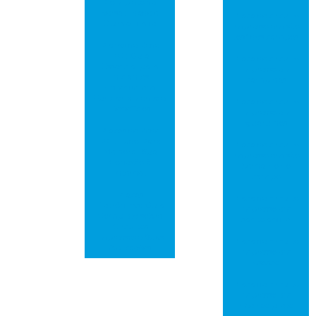
Completo de
Versatilidade e
Placa de circuito
Durabilidade
impresso em são
josé dos campos
Placas de Rede
PCI: Guia
Placa de circuito
Essencial para
impresso em
Iniciantes
campinas
Entenderem
Funcionamento e
Placa de circuito
Benefícios
impresso em
guarulhos
Placas de Rede
PCI: Tudo Para
Placa de circuito
Melhorar Sua
impresso em são
Conexão à
bernardo do
Internet
campo
Placas
Placa de circuito
Eletrônicas: Guia
impresso em
Completo sobre
santo andré
Circuitos
Impressos e Suas
Placa de circuito
Aplicações
impresso em
osasco
Placa de circuito
impresso em
ribeirão preto