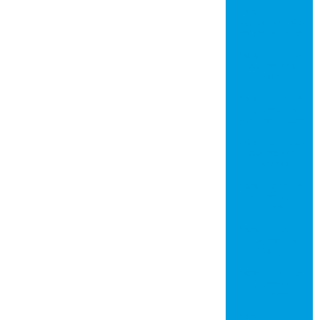
Placa de circuito
impresso em são
josé do rio preto
Placa de circuito
impresso em
jundiaí
Placa de circuito
impresso em
mogi das cruzes
Placa de circuito
impresso em
piracicaba
Placa de circuito
impresso em
santos
Placa de circuito
impresso em
mauá
Placa de circuito
impresso em
diadema
Placa de circuito