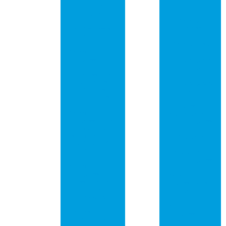
vídeo
Otimize Seu
Computador
Placa pci
com uma Central
universal
de Conexões
Potente
Placa pci usb
Placas de Circuito
Impresso com
Comprar placa
Furo Metalizado:
de rede pci
Guia Essencial
para Seus
Comprar placa
Projetos
pci
Eletrônicos
Empresa que
Placas de Circuito
fabrica placa de
Impresso: Guia
circuito impresso
Completo para
Escolher a Melhor
Pcb placa
Opção para Seu
Projeto
Pcb placa de
circuito impresso
Placas de Circuito
Impresso: O
Placa de circuito
Essencial da
impresso em são
Tecnologia
paulo
Moderna
Placa de circuito
Placas de Rede
impresso em
PCI: Guia
sorocaba