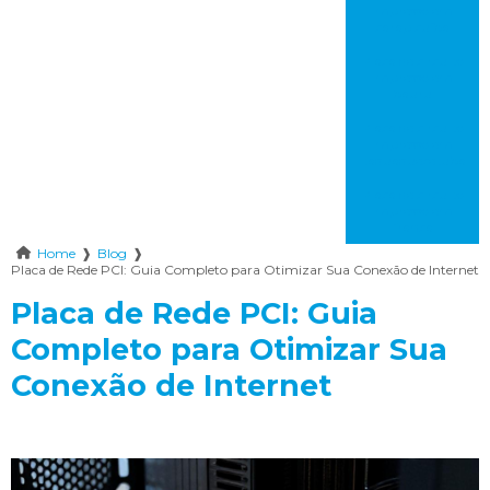
impresso em
carapicuíba
Placa de circuito
impresso em
bauru
Placa de circuito
impresso em
itaquaquecetuba
Placa de circuito
impresso em
franca
Home
❱
Blog
❱
Placa de Rede PCI: Guia Completo para Otimizar Sua Conexão de Internet
Placa de Rede PCI: Guia
Completo para Otimizar Sua
Conexão de Internet