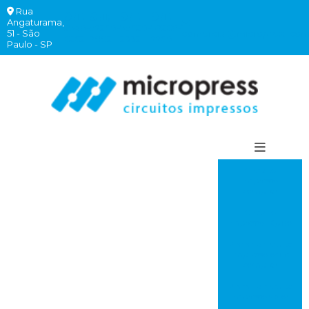
Rua
(11)
(11)
(11)
(11)
Angaturama,
2940-
97260-
99620-
97260-
51 - São
comercial@micropress.com
6262
7882
2332
7760
Paulo - SP
Circuito
impresso
comprar
Circuito
impresso rápido
Placa de circuito
impresso onde
comprar
Placa de circuito
impresso valor