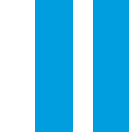
Funcionamento e
industrial
Benefícios para
Seus Dispositivos
Placa de circuito
impresso para
Placa de Rede
led
PCI: Guia
Completo para
Placa de circuito
Otimizar Sua
impresso
Conexão de
universal
Internet
comprar
Placa Eletrônica e
Placa de circuito
Circuitos
impresso
Impressos: Guia
universal preço
Completo
Placa de led pcb
Placa PCI USB:
Aprimore o
Placa pcb
Desempenho do
alumínio
Seu Equipamento
Eletrônico
Placa pcb
Arduíno
Placa PCI USB:
Como Expandir
Placa pci de
as Conexões do
áudio
Seu Computador
e Melhorar o
Placa pci de rede
Desempenho
Placa pci de
Placa PCI USB: