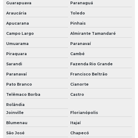
Guarapuava
Paranaguá
Araucária
Toledo
Apucarana
Pinhais
Campo Largo
Almirante Tamandaré
Umuarama
Paranavaí
Piraquara
Cambé
Sarandi
Fazenda Rio Grande
Paranavaí
Francisco Beltrão
Pato Branco
Cianorte
Telêmaco Borba
Castro
Rolândia
Joinville
Florianópolis
Blumenau
Itajaí
São José
Chapecó