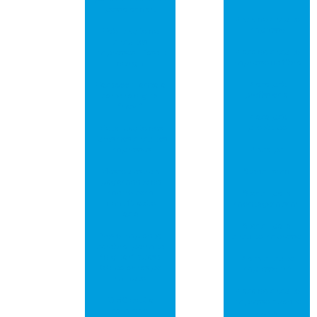
possa andar!
Placa de circuito
impresso
Fabricação de
circuitos
Placa de circuito
impressos – fase 1:
impresso de fibra
design
Placa pcb
Facebook lança a
profissional
carteira digital
“novi”
Placa pcb
protótipo
Metalização dos
furos nos circuitos
impressos
Placa pci
Moscou estreia
Stencil smd
pagamento de
metrô com
Stencil para
identificação
montagem smd
facial
Stencil para
Novo implante
circuito impresso
cerebral permite
“digitar” quase
Placa circuito
100 palavras por
impresso fr4
minuto
Placa de circuito
O 5G está a
impresso quanto
caminho!
custa