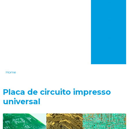
impresso em
carapicuíba
Placa de circuito
impresso em
bauru
Placa de circuito
impresso em
itaquaquecetuba
Placa de circuito
impresso em
franca
Home
Placa de circuito impresso
universal