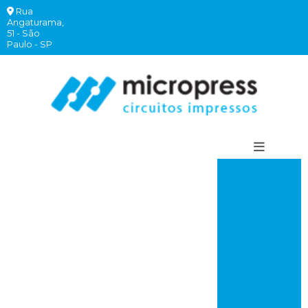
Rua
(11)
(11)
(11)
(11)
Angaturama,
2940-
97260-
99620-
97260-
51 - São
comercial@micropress.com
6262
7882
2332
7760
Paulo - SP
Circuito
impresso
comprar
Circuito
impresso rápido
Placa de circuito
impresso onde
comprar
Placa de circuito
impresso valor