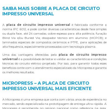
SAIBA MAIS SOBRE A PLACA DE CIRCUITO
IMPRESSO UNIVERSAL
A
placa de circuito impresso universal
é fabricada conforme a
norma IPC 6012, e pode conter diversas características desde face simples
ou dupla face, até 24 camadas; cobre espesso para alta potência; furação
Blind Via e/ou Buried Via; dissipador técnico em alumínio (MCPCB); e
laminados especiais de compostos cerâmicos e PTFE, para aplicações de
alta frequência, especialmente processadas com tecnologia plasma.
Uma das vantagens oferecidas pela
placa de circuito impresso
universal
é a possibilidade de testar e validar as características e condições
técnicas do circuito elétrico projetado. Por isso, para garantir todos esses
benefícios conte com o atendimento especializado da Micropress e garanta
os melhores resultados.
MICROPRESS – A PLACA DE CIRCUITO
IMPRESSO UNIVERSAL MAIS EFICIENTE
A Micropress é uma empresa que conta com vários anos de experiência no
mercado, sendo especializada na prototipagem de entrega ultra rápida. A
Micropress é reconhecida no cenário nacional como referência na área,