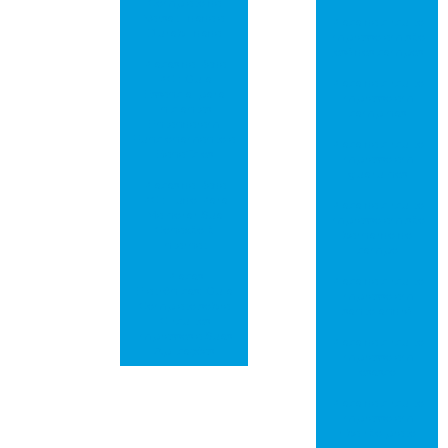
Completo de
Versatilidade e
Placa de circuito
Durabilidade
impresso em são
josé dos campos
Placas de Rede
PCI: Guia
Placa de circuito
Essencial para
impresso em
Iniciantes
campinas
Entenderem
Funcionamento e
Placa de circuito
Benefícios
impresso em
guarulhos
Placas de Rede
PCI: Tudo Para
Placa de circuito
Melhorar Sua
impresso em são
Conexão à
bernardo do
Internet
campo
Placas
Placa de circuito
Eletrônicas: Guia
impresso em
Completo sobre
santo andré
Circuitos
Impressos e Suas
Placa de circuito
Aplicações
impresso em
osasco
Placa de circuito
impresso em
ribeirão preto