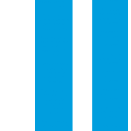
impresso
abastecimento de
cadeia global
Empresas
fabricantes de
Crise logística
placas de circuito
pressiona preços e
impresso
gera riscos de
desabastecimento
Empresas que
fabricam placas
Descubra como a
de circuito
placa PCI de rede
impresso
pode transformar
sua conexão à
Fabricação de
internet
placas de circuito
impresso
Descubra Como
Comprar Placa
Fabricante placa
de Rede PCI e
de circuito
Transformar Sua
impresso
Conexão!
Fornecedor de
Desvendando a
placa de circuito
Placa de Circuito
impresso
Impresso: O
Coração da
Orçamento
Tecnologia
placa de circuito
Moderna
impresso
Engenheiro cria
Placa circuito
um traje robótico
eletrônico
para que seu filho