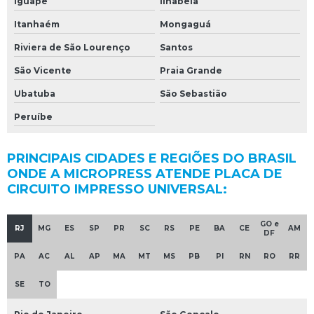
Iguape
Ilhabela
Itanhaém
Mongaguá
Riviera de São Lourenço
Santos
São Vicente
Praia Grande
Ubatuba
São Sebastião
Peruíbe
PRINCIPAIS CIDADES E REGIÕES DO BRASIL
ONDE A MICROPRESS ATENDE PLACA DE
CIRCUITO IMPRESSO UNIVERSAL:
GO e
RJ
MG
ES
SP
PR
SC
RS
PE
BA
CE
AM
DF
PA
AC
AL
AP
MA
MT
MS
PB
PI
RN
RO
RR
SE
TO