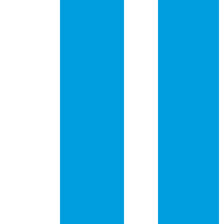
Funcionamento e
industrial
Benefícios para
Seus Dispositivos
Placa de circuito
impresso para
Placa de Rede
led
PCI: Guia
Completo para
Placa de circuito
Otimizar Sua
impresso
Conexão de
universal
Internet
comprar
Placa Eletrônica e
Placa de circuito
Circuitos
impresso
Impressos: Guia
universal preço
Completo
Placa de led pcb
Placa PCI USB:
Aprimore o
Placa pcb
Desempenho do
alumínio
Seu Equipamento
Eletrônico
Placa pcb
Arduíno
Placa PCI USB:
Como Expandir
Placa pci de
as Conexões do
áudio
Seu Computador
e Melhorar o
Placa pci de rede
Desempenho
Placa pci de
Placa PCI USB: