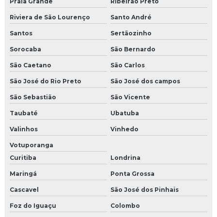
Praia Grande
Ribeirão Preto
Riviera de São Lourenço
Santo André
Santos
Sertãozinho
Sorocaba
São Bernardo
São Caetano
São Carlos
São José do Rio Preto
São José dos campos
São Sebastião
São Vicente
Taubaté
Ubatuba
Valinhos
Vinhedo
Votuporanga
Curitiba
Londrina
Maringá
Ponta Grossa
Cascavel
São José dos Pinhais
Foz do Iguaçu
Colombo