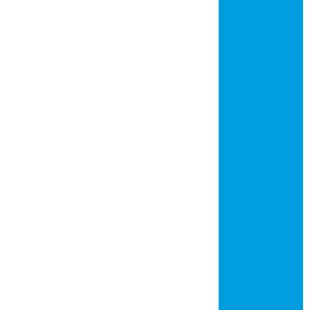
Circuito
impresso
Circuito
impresso
alumínio
Circuito
impresso dupla
face
Circuito
impresso fibra de
vidro
Circuito
impresso furo
metalizado
Circuito
impresso
metalcore
Circuito
impresso
multicamadas
Circuito
impresso