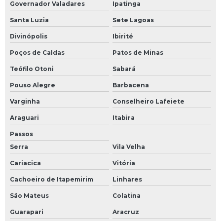
Governador Valadares
Ipatinga
Santa Luzia
Sete Lagoas
Divinópolis
Ibirité
Poços de Caldas
Patos de Minas
Teófilo Otoni
Sabará
Pouso Alegre
Barbacena
Varginha
Conselheiro Lafeiete
Araguari
Itabira
Passos
Serra
Vila Velha
Cariacica
Vitória
Cachoeiro de Itapemirim
Linhares
São Mateus
Colatina
Guarapari
Aracruz