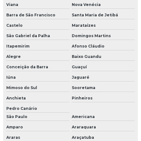
Viana
Nova Venécia
Barra de São Francisco
Santa Maria de Jetibá
Castelo
Marataízes
São Gabriel da Palha
Domingos Martins
Itapemirim
Afonso Cláudio
Alegre
Baixo Guandu
Conceição da Barra
Guaçuí
Iúna
Jaguaré
Mimoso do Sul
Sooretama
Anchieta
Pinheiros
Pedro Canário
São Paulo
Americana
Amparo
Araraquara
Araras
Araçatuba