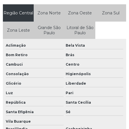
Região Central
Zona Norte
Zona Oeste
Zona Sul
Grande São
Litoral de São
Zona Leste
Paulo
Paulo
Aclimação
Bela Vista
Bom Retiro
Brás
Cambuci
Centro
Consolação
Higienópolis
Glicério
Liberdade
Luz
Pari
República
Santa Cecília
Santa Efigênia
Sé
Vila Buarque
Brasilândia
Cachoeirinha