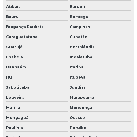
Atibaia
Barueri
Bauru
Bertioga
Bragança Paulista
Campinas
Caraguatatuba
Cubatão
Guarujá
Hortolândia
Ilhabela
Indaiatuba
Itanhaém
Itatiba
Itu
Itupeva
Jaboticabal
Jundiaí
Louveira
Marapoama
Marília
Mendonça
Mongaguá
Osasco
Paulínia
Peruíbe