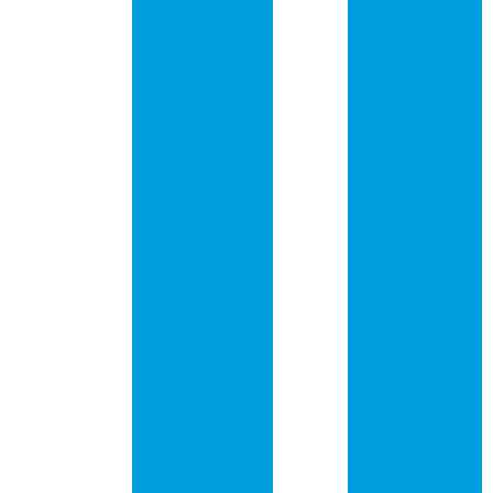
vídeo
Otimize Seu
Computador
Placa pci
com uma Central
universal
de Conexões
Potente
Placa pci usb
Placas de Circuito
Impresso com
Comprar placa
Furo Metalizado:
de rede pci
Guia Essencial
para Seus
Comprar placa
Projetos
pci
Eletrônicos
Empresa que
Placas de Circuito
fabrica placa de
Impresso: Guia
circuito impresso
Completo para
Escolher a Melhor
Pcb placa
Opção para Seu
Projeto
Pcb placa de
circuito impresso
Placas de Circuito
Impresso: O
Placa de circuito
Essencial da
impresso em são
Tecnologia
paulo
Moderna
Placa de circuito
Placas de Rede
impresso em
PCI: Guia
sorocaba