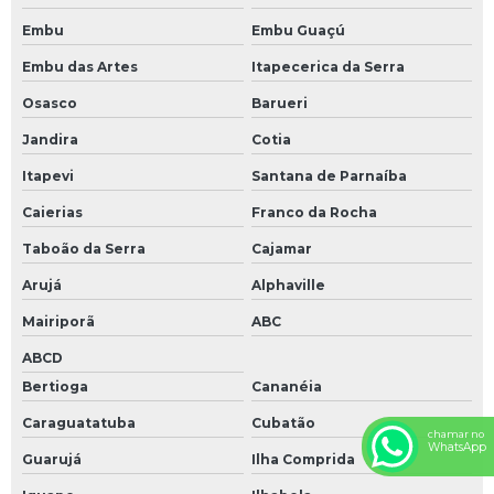
Embu
Embu Guaçú
Embu das Artes
Itapecerica da Serra
Osasco
Barueri
Jandira
Cotia
Itapevi
Santana de Parnaíba
Caierias
Franco da Rocha
Taboão da Serra
Cajamar
Arujá
Alphaville
Mairiporã
ABC
ABCD
Bertioga
Cananéia
Caraguatatuba
Cubatão
chamar no
WhatsApp
Guarujá
Ilha Comprida