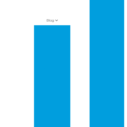
multilayer
Circuito
impresso pcb
Blog
Circuito
impresso pci
Artigos
Circuito
Amazon leva
impresso preço
“supermercado
inteligente” para
Circuito
lojas da Whole
impresso
foods
profissional
As florestas estão
Circuito
desacelerando o
impresso
aquecimento
prototipagem
global, mas ainda
não o suficiente
Circuito
impresso
Controle de
protótipo
Metalização de
Furos em PCBs:
Empresa de
Garantia de
placas de circuito
Qualidade e
impresso
Confiabilidade!
Empresa que faz
Crise energética
placas de circuito
na China ameaça