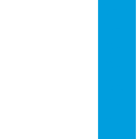
Placa de circuito
impresso em são
josé do rio preto
Placa de circuito
impresso em
jundiaí
Placa de circuito
impresso em
mogi das cruzes
Placa de circuito
impresso em
piracicaba
Placa de circuito
impresso em
santos
Placa de circuito
impresso em
mauá
Placa de circuito
impresso em
diadema
Placa de circuito