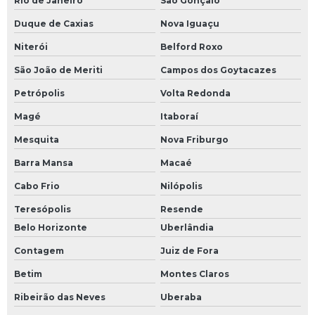
Rio de Janeiro
São Gonçalo
Duque de Caxias
Nova Iguaçu
Niterói
Belford Roxo
São João de Meriti
Campos dos Goytacazes
Petrópolis
Volta Redonda
Magé
Itaboraí
Mesquita
Nova Friburgo
Barra Mansa
Macaé
Cabo Frio
Nilópolis
Teresópolis
Resende
Belo Horizonte
Uberlândia
Contagem
Juiz de Fora
Betim
Montes Claros
Ribeirão das Neves
Uberaba