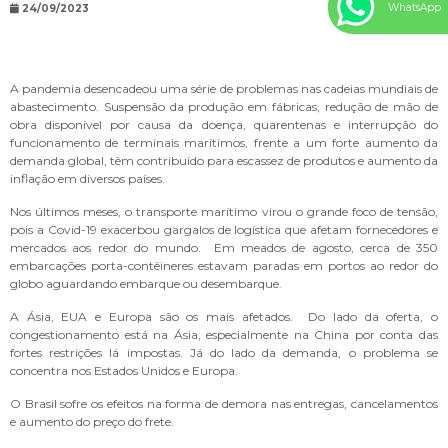
WhatsApp
24/09/2023
A pandemia desencadeou uma série de problemas nas cadeias mundiais de
abastecimento. Suspensão da produção em fábricas, redução de mão de
obra disponível por causa da doença, quarentenas e interrupção do
funcionamento de terminais marítimos, frente a um forte aumento da
demanda global, têm contribuído para escassez de produtos e aumento da
inflação em diversos países.
Nos últimos meses, o transporte marítimo virou o grande foco de tensão,
pois a Covid-19 exacerbou gargalos de logística que afetam fornecedores e
mercados aos redor do mundo. Em meados de agosto, cerca de 350
embarcações porta-contêineres estavam paradas em portos ao redor do
globo aguardando embarque ou desembarque.
A Ásia, EUA e Europa são os mais afetados. Do lado da oferta, o
congestionamento está na Ásia, especialmente na China por conta das
fortes restrições lá impostas. Já do lado da demanda, o problema se
concentra nos Estados Unidos e Europa.
O Brasil sofre os efeitos na forma de demora nas entregas, cancelamentos
e aumento do preço do frete.