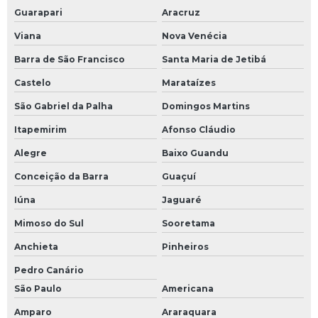
Guarapari
Aracruz
Viana
Nova Venécia
Barra de São Francisco
Santa Maria de Jetibá
Castelo
Marataízes
São Gabriel da Palha
Domingos Martins
Itapemirim
Afonso Cláudio
Alegre
Baixo Guandu
Conceição da Barra
Guaçuí
Iúna
Jaguaré
Mimoso do Sul
Sooretama
Anchieta
Pinheiros
Pedro Canário
São Paulo
Americana
Amparo
Araraquara