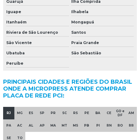
Guarujá
Ilha Comprida
Iguape
Ilhabela
Itanhaém
Mongaguá
Riviera de São Lourenço
Santos
São Vicente
Praia Grande
Ubatuba
São Sebastião
Peruíbe
PRINCIPAIS CIDADES E REGIÕES DO BRASIL
ONDE A MICROPRESS ATENDE COMPRAR
PLACA DE REDE PCI:
GO e
RJ
MG
ES
SP
PR
SC
RS
PE
BA
CE
AM
DF
PA
AC
AL
AP
MA
MT
MS
PB
PI
RN
RO
RR
SE
TO