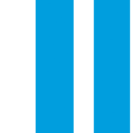
possa andar!
Placa de circuito
impresso
Fabricação de
circuitos
Placa de circuito
impressos – fase 1:
impresso de fibra
design
Placa pcb
Facebook lança a
profissional
carteira digital
“novi”
Placa pcb
protótipo
Metalização dos
furos nos circuitos
impressos
Placa pci
Moscou estreia
Stencil smd
pagamento de
metrô com
Stencil para
identificação
montagem smd
facial
Stencil para
Novo implante
circuito impresso
cerebral permite
“digitar” quase
Placa circuito
100 palavras por
impresso fr4
minuto
Placa de circuito
O 5G está a
impresso quanto
caminho!
custa