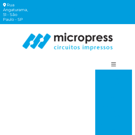
Rua
(11)
(11)
(11)
(11)
Angaturama,
2940-
97260-
99620-
97260-
51 - São
comercial@micropress.com
6262
7882
2332
7760
Paulo - SP
Circuito
impresso
comprar
Circuito
impresso rápido
Placa de circuito
impresso onde
comprar
Placa de circuito
impresso valor