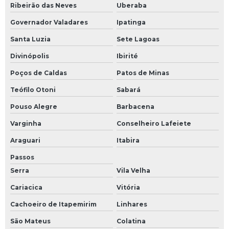
Ribeirão das Neves
Uberaba
Governador Valadares
Ipatinga
Santa Luzia
Sete Lagoas
Divinópolis
Ibirité
Poços de Caldas
Patos de Minas
Teófilo Otoni
Sabará
Pouso Alegre
Barbacena
Varginha
Conselheiro Lafeiete
Araguari
Itabira
Passos
Serra
Vila Velha
Cariacica
Vitória
Cachoeiro de Itapemirim
Linhares
São Mateus
Colatina