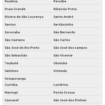
Paulínia
Peruíbe
Praia Grande
Ribeirão Preto
Riviera de São Lourenço
Santo André
Santos
Sertãozinho
Sorocaba
São Bernardo
São Caetano
São Carlos
São José do Rio Preto
São José dos campos
São Sebastião
São Vicente
Taubaté
Ubatuba
Valinhos
Vinhedo
Votuporanga
Curitiba
Londrina
Maringá
Ponta Grossa
Cascavel
São José dos Pinhais