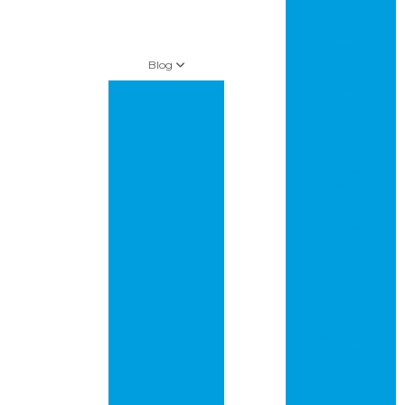
multilayer
Circuito
impresso pcb
Blog
Circuito
impresso pci
Artigos
Circuito
Amazon leva
impresso preço
“supermercado
inteligente” para
Circuito
lojas da Whole
impresso
foods
profissional
As florestas estão
Circuito
desacelerando o
impresso
aquecimento
prototipagem
global, mas ainda
não o suficiente
Circuito
impresso
Controle de
protótipo
Metalização de
Furos em PCBs:
Empresa de
Garantia de
placas de circuito
Qualidade e
impresso
Confiabilidade!
Empresa que faz
Crise energética
placas de circuito
na China ameaça