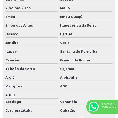
Ribeirão Pires
Mauá
Embu
Embu Guaçú
Embu das Artes
Itapecerica da Serra
Osasco
Barueri
Jandira
Cotia
Itapevi
Santana de Parnaíba
Caierias
Franco da Rocha
Taboão da Serra
Cajamar
Arujá
Alphaville
Mairiporã
ABC
ABCD
Bertioga
Cananéia
chamar no
WhatsApp
Caraguatatuba
Cubatão