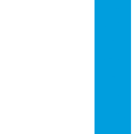
Circuito
impresso
Circuito
impresso
alumínio
Circuito
impresso dupla
face
Circuito
impresso fibra de
vidro
Circuito
impresso furo
metalizado
Circuito
impresso
metalcore
Circuito
impresso
multicamadas
Circuito
impresso