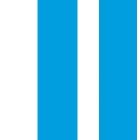
vídeo
Otimize Seu
Computador
Placa pci
com uma Central
universal
de Conexões
Potente
Placa pci usb
Placas de Circuito
Impresso com
Comprar placa
Furo Metalizado:
de rede pci
Guia Essencial
para Seus
Comprar placa
Projetos
pci
Eletrônicos
Empresa que
Placas de Circuito
fabrica placa de
Impresso: Guia
circuito impresso
Completo para
Escolher a Melhor
Pcb placa
Opção para Seu
Projeto
Pcb placa de
circuito impresso
Placas de Circuito
Impresso: O
Placa de circuito
Essencial da
impresso em são
Tecnologia
paulo
Moderna
Placa de circuito
Placas de Rede
impresso em
PCI: Guia
sorocaba