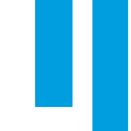
Completo de
Versatilidade e
Placa de circuito
Durabilidade
impresso em são
josé dos campos
Placas de Rede
PCI: Guia
Placa de circuito
Essencial para
impresso em
Iniciantes
campinas
Entenderem
Funcionamento e
Placa de circuito
Benefícios
impresso em
guarulhos
Placas de Rede
PCI: Tudo Para
Placa de circuito
Melhorar Sua
impresso em são
Conexão à
bernardo do
Internet
campo
Placas
Placa de circuito
Eletrônicas: Guia
impresso em
Completo sobre
santo andré
Circuitos
Impressos e Suas
Placa de circuito
Aplicações
impresso em
osasco
Placa de circuito
impresso em
ribeirão preto