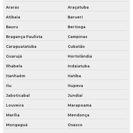
Araras
Araçatuba
Atibaia
Barueri
Bauru
Bertioga
Bragança Paulista
Campinas
Caraguatatuba
Cubatão
Guarujá
Hortolândia
Ilhabela
Indaiatuba
Itanhaém
Itatiba
Itu
Itupeva
Jaboticabal
Jundiaí
Louveira
Marapoama
Marília
Mendonça
Mongaguá
Osasco