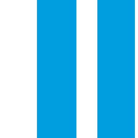
impresso
abastecimento de
cadeia global
Empresas
fabricantes de
Crise logística
placas de circuito
pressiona preços e
impresso
gera riscos de
desabastecimento
Empresas que
fabricam placas
Descubra como a
de circuito
placa PCI de rede
impresso
pode transformar
sua conexão à
Fabricação de
internet
placas de circuito
impresso
Descubra Como
Comprar Placa
Fabricante placa
de Rede PCI e
de circuito
Transformar Sua
impresso
Conexão!
Fornecedor de
Desvendando a
placa de circuito
Placa de Circuito
impresso
Impresso: O
Coração da
Orçamento
Tecnologia
placa de circuito
Moderna
impresso
Engenheiro cria
Placa circuito
um traje robótico
eletrônico
para que seu filho