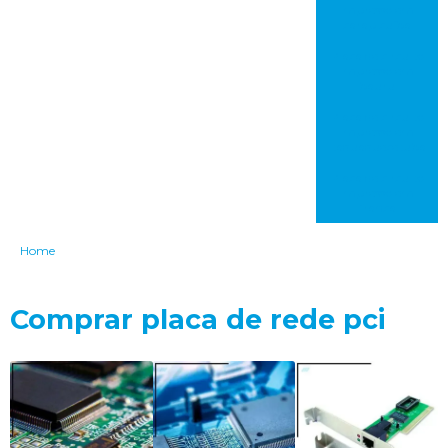
impresso em
carapicuíba
Placa de circuito
impresso em
bauru
Placa de circuito
impresso em
itaquaquecetuba
Placa de circuito
impresso em
franca
Home
Comprar placa de rede pci