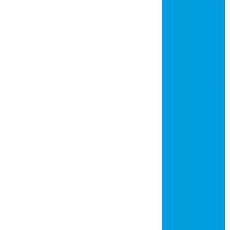
Placa de circuito
impresso em são
josé do rio preto
Placa de circuito
impresso em
jundiaí
Placa de circuito
impresso em
mogi das cruzes
Placa de circuito
impresso em
piracicaba
Placa de circuito
impresso em
santos
Placa de circuito
impresso em
mauá
Placa de circuito
impresso em
diadema
Placa de circuito