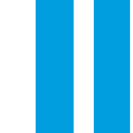
Funcionamento e
industrial
Benefícios para
Seus Dispositivos
Placa de circuito
impresso para
Placa de Rede
led
PCI: Guia
Completo para
Placa de circuito
Otimizar Sua
impresso
Conexão de
universal
Internet
comprar
Placa Eletrônica e
Placa de circuito
Circuitos
impresso
Impressos: Guia
universal preço
Completo
Placa de led pcb
Placa PCI USB:
Aprimore o
Placa pcb
Desempenho do
alumínio
Seu Equipamento
Eletrônico
Placa pcb
Arduíno
Placa PCI USB:
Como Expandir
Placa pci de
as Conexões do
áudio
Seu Computador
e Melhorar o
Placa pci de rede
Desempenho
Placa pci de
Placa PCI USB: