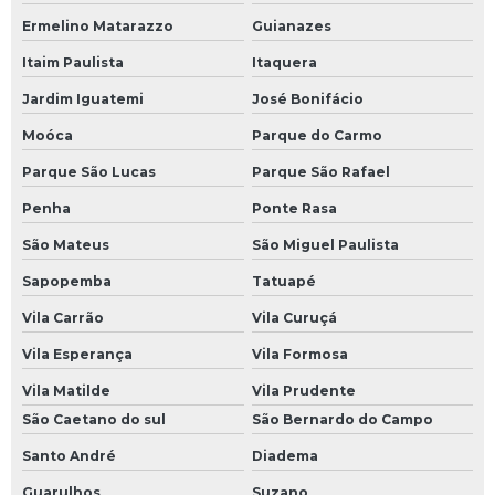
Ermelino Matarazzo
Guianazes
Itaim Paulista
Itaquera
Jardim Iguatemi
José Bonifácio
Moóca
Parque do Carmo
Parque São Lucas
Parque São Rafael
Penha
Ponte Rasa
São Mateus
São Miguel Paulista
Sapopemba
Tatuapé
Vila Carrão
Vila Curuçá
Vila Esperança
Vila Formosa
Vila Matilde
Vila Prudente
São Caetano do sul
São Bernardo do Campo
Santo André
Diadema
Guarulhos
Suzano