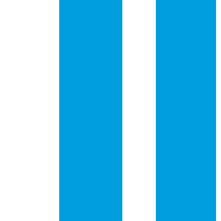
impresso
abastecimento de
cadeia global
Empresas
fabricantes de
Crise logística
placas de circuito
pressiona preços e
impresso
gera riscos de
desabastecimento
Empresas que
fabricam placas
Descubra como a
de circuito
placa PCI de rede
impresso
pode transformar
sua conexão à
Fabricação de
internet
placas de circuito
impresso
Descubra Como
Comprar Placa
Fabricante placa
de Rede PCI e
de circuito
Transformar Sua
impresso
Conexão!
Fornecedor de
Desvendando a
placa de circuito
Placa de Circuito
impresso
Impresso: O
Coração da
Orçamento
Tecnologia
placa de circuito
Moderna
impresso
Engenheiro cria
Placa circuito
um traje robótico
eletrônico
para que seu filho