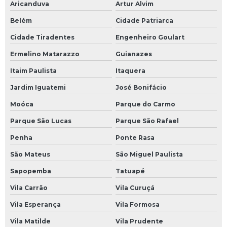
Aricanduva
Artur Alvim
Belém
Cidade Patriarca
Cidade Tiradentes
Engenheiro Goulart
Ermelino Matarazzo
Guianazes
Itaim Paulista
Itaquera
Jardim Iguatemi
José Bonifácio
Moóca
Parque do Carmo
Parque São Lucas
Parque São Rafael
Penha
Ponte Rasa
São Mateus
São Miguel Paulista
Sapopemba
Tatuapé
Vila Carrão
Vila Curuçá
Vila Esperança
Vila Formosa
Vila Matilde
Vila Prudente