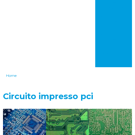
impresso em
carapicuíba
Placa de circuito
impresso em
bauru
Placa de circuito
impresso em
itaquaquecetuba
Placa de circuito
impresso em
franca
Home
Circuito impresso pci