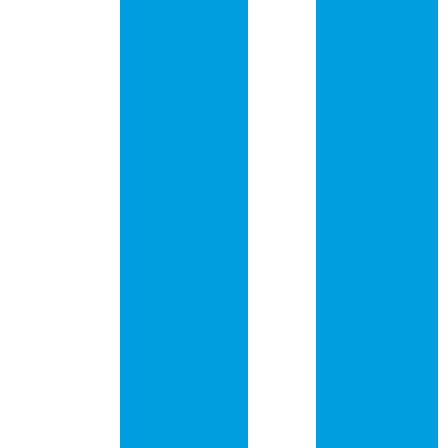
Funcionamento e
industrial
Benefícios para
Seus Dispositivos
Placa de circuito
impresso para
Placa de Rede
led
PCI: Guia
Completo para
Placa de circuito
Otimizar Sua
impresso
Conexão de
universal
Internet
comprar
Placa Eletrônica e
Placa de circuito
Circuitos
impresso
Impressos: Guia
universal preço
Completo
Placa de led pcb
Placa PCI USB:
Aprimore o
Placa pcb
Desempenho do
alumínio
Seu Equipamento
Eletrônico
Placa pcb
Arduíno
Placa PCI USB:
Como Expandir
Placa pci de
as Conexões do
áudio
Seu Computador
e Melhorar o
Placa pci de rede
Desempenho
Placa pci de
Placa PCI USB: