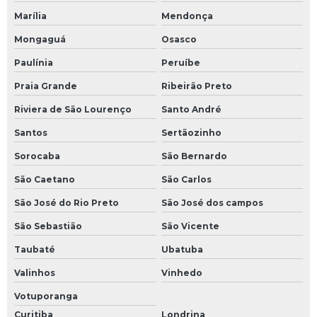
Marília
Mendonça
Mongaguá
Osasco
Paulínia
Peruíbe
Praia Grande
Ribeirão Preto
Riviera de São Lourenço
Santo André
Santos
Sertãozinho
Sorocaba
São Bernardo
São Caetano
São Carlos
São José do Rio Preto
São José dos campos
São Sebastião
São Vicente
Taubaté
Ubatuba
Valinhos
Vinhedo
Votuporanga
Curitiba
Londrina