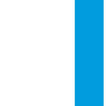
Circuito
impresso
Circuito
impresso
alumínio
Circuito
impresso dupla
face
Circuito
impresso fibra de
vidro
Circuito
impresso furo
metalizado
Circuito
impresso
metalcore
Circuito
impresso
multicamadas
Circuito
impresso