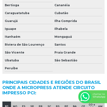
Bertioga
Cananéia
Caraguatatuba
Cubatão
Guarujá
Ilha Comprida
Iguape
Ilhabela
Itanhaém
Mongaguá
Riviera de São Lourenço
Santos
São Vicente
Praia Grande
Ubatuba
São Sebastião
Peruíbe
PRINCIPAIS CIDADES E REGIÕES DO BRASIL
ONDE A MICROPRESS ATENDE CIRCUITO
IMPRESSO PCI:
chamar no
WhatsApp
GO e
RJ
MG
ES
SP
PR
SC
RS
PE
BA
CE
AM