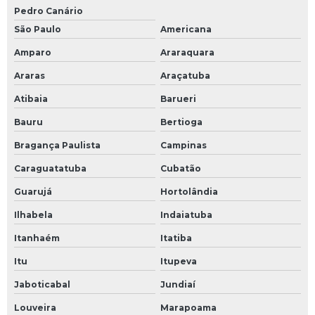
Pedro Canário
São Paulo
Americana
Amparo
Araraquara
Araras
Araçatuba
Atibaia
Barueri
Bauru
Bertioga
Bragança Paulista
Campinas
Caraguatatuba
Cubatão
Guarujá
Hortolândia
Ilhabela
Indaiatuba
Itanhaém
Itatiba
Itu
Itupeva
Jaboticabal
Jundiaí
Louveira
Marapoama