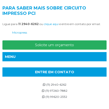
PARA SABER MAIS SOBRE CIRCUITO
IMPRESSO PCI
Ligue para
11 2940-6262
ou
clique aqui
e entre em contato por email.
Micropress
Solicite um orçamento
MENU
ENTRE EM CONTATO
(11) 2940-6262
(11) 97260-7882
(11) 99620-2332