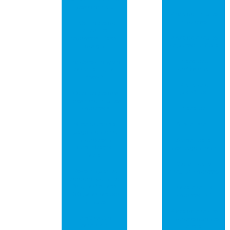
possa andar!
Placa de circuito
impresso
Fabricação de
circuitos
Placa de circuito
impressos – fase 1:
impresso de fibra
design
Placa pcb
Facebook lança a
profissional
carteira digital
“novi”
Placa pcb
protótipo
Metalização dos
furos nos circuitos
impressos
Placa pci
Moscou estreia
Stencil smd
pagamento de
metrô com
Stencil para
identificação
montagem smd
facial
Stencil para
Novo implante
circuito impresso
cerebral permite
“digitar” quase
Placa circuito
100 palavras por
impresso fr4
minuto
Placa de circuito
O 5G está a
impresso quanto
caminho!
custa