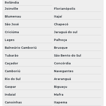
Rolândia
Joinville
Florianópolis
Blumenau
Itajaí
São José
Chapecó
Criciúma
Jaraguá do sul
Lages
Palhoça
Balneário Camboriú
Brusque
Tubarão
São Bento do Sul
Caçador
Concórdia
Camboriú
Navegantes
Rio do Sul
Araranguá
Gaspar
Biguaçu
Indaial
Mafra
Canoinhas
Itapema