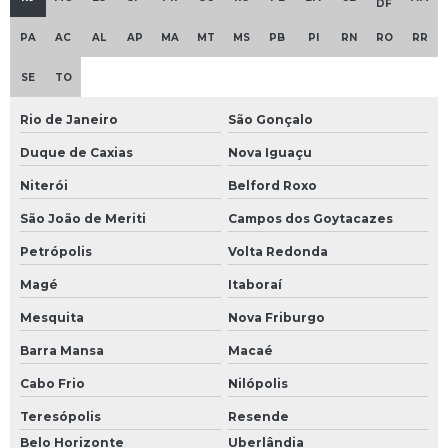
DF
PA
AC
AL
AP
MA
MT
MS
PB
PI
RN
RO
RR
SE
TO
Rio de Janeiro
São Gonçalo
Duque de Caxias
Nova Iguaçu
Niterói
Belford Roxo
São João de Meriti
Campos dos Goytacazes
Petrópolis
Volta Redonda
Magé
Itaboraí
Mesquita
Nova Friburgo
Barra Mansa
Macaé
Cabo Frio
Nilópolis
Teresópolis
Resende
Belo Horizonte
Uberlândia