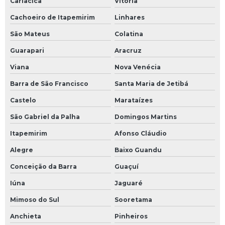
Cariacica
Vitória
Cachoeiro de Itapemirim
Linhares
São Mateus
Colatina
Guarapari
Aracruz
Viana
Nova Venécia
Barra de São Francisco
Santa Maria de Jetibá
Castelo
Marataízes
São Gabriel da Palha
Domingos Martins
Itapemirim
Afonso Cláudio
Alegre
Baixo Guandu
Conceição da Barra
Guaçuí
Iúna
Jaguaré
Mimoso do Sul
Sooretama
Anchieta
Pinheiros