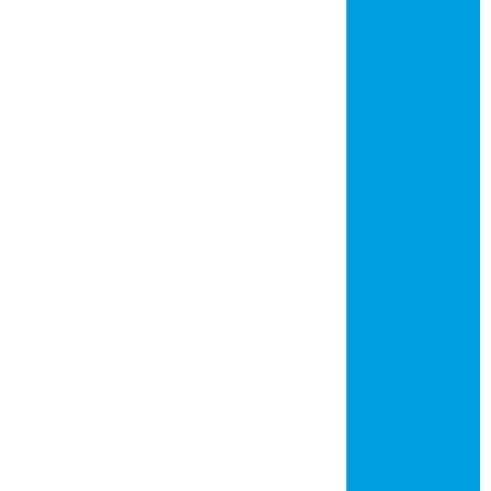
Placa de circuito
impresso em são
josé do rio preto
Placa de circuito
impresso em
jundiaí
Placa de circuito
impresso em
mogi das cruzes
Placa de circuito
impresso em
piracicaba
Placa de circuito
impresso em
santos
Placa de circuito
impresso em
mauá
Placa de circuito
impresso em
diadema
Placa de circuito