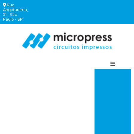
Rua
(11)
(11)
(11)
(11)
Angaturama,
2940-
97260-
99620-
97260-
51 - São
comercial@micropress.com
6262
7882
2332
7760
Paulo - SP
Circuito
impresso
comprar
Circuito
impresso rápido
Placa de circuito
impresso onde
comprar
Placa de circuito
impresso valor