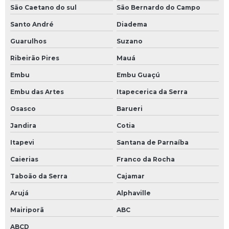
São Caetano do sul
São Bernardo do Campo
Santo André
Diadema
Guarulhos
Suzano
Ribeirão Pires
Mauá
Embu
Embu Guaçú
Embu das Artes
Itapecerica da Serra
Osasco
Barueri
Jandira
Cotia
Itapevi
Santana de Parnaíba
Caierias
Franco da Rocha
Taboão da Serra
Cajamar
Arujá
Alphaville
Mairiporã
ABC
ABCD