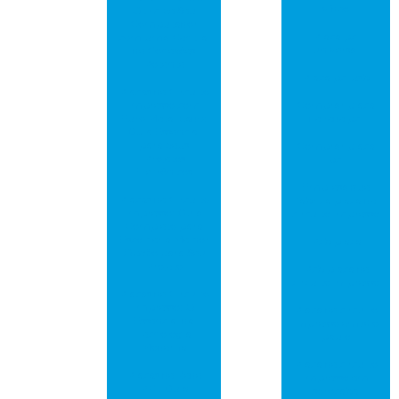
vídeo
Otimize Seu
Computador
Placa pci
com uma Central
universal
de Conexões
Potente
Placa pci usb
Placas de Circuito
Impresso com
Comprar placa
Furo Metalizado:
de rede pci
Guia Essencial
para Seus
Comprar placa
Projetos
pci
Eletrônicos
Empresa que
Placas de Circuito
fabrica placa de
Impresso: Guia
circuito impresso
Completo para
Escolher a Melhor
Pcb placa
Opção para Seu
Projeto
Pcb placa de
circuito impresso
Placas de Circuito
Impresso: O
Placa de circuito
Essencial da
impresso em são
Tecnologia
paulo
Moderna
Placa de circuito
Placas de Rede
impresso em
PCI: Guia
sorocaba