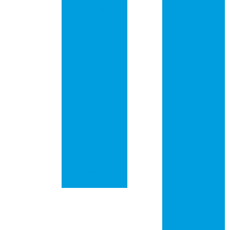
Completo de
Versatilidade e
Placa de circuito
Durabilidade
impresso em são
josé dos campos
Placas de Rede
PCI: Guia
Placa de circuito
Essencial para
impresso em
Iniciantes
campinas
Entenderem
Funcionamento e
Placa de circuito
Benefícios
impresso em
guarulhos
Placas de Rede
PCI: Tudo Para
Placa de circuito
Melhorar Sua
impresso em são
Conexão à
bernardo do
Internet
campo
Placas
Placa de circuito
Eletrônicas: Guia
impresso em
Completo sobre
santo andré
Circuitos
Impressos e Suas
Placa de circuito
Aplicações
impresso em
osasco
Placa de circuito
impresso em
ribeirão preto