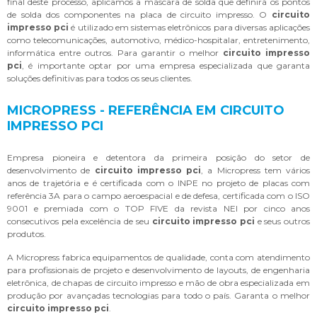
final deste processo, aplicamos a máscara de solda que definirá os pontos
de solda dos componentes na placa de circuito impresso. O
circuito
impresso pci
é utilizado em sistemas eletrônicos para diversas aplicações
como telecomunicações, automotivo, médico-hospitalar, entretenimento,
informática entre outros. Para garantir o melhor
circuito impresso
pci
, é importante optar por uma empresa especializada que garanta
soluções definitivas para todos os seus clientes.
MICROPRESS - REFERÊNCIA EM CIRCUITO
IMPRESSO PCI
Empresa pioneira e detentora da primeira posição do setor de
desenvolvimento de
circuito impresso pci
, a Micropress tem vários
anos de trajetória e é certificada com o INPE no projeto de placas com
referência 3A para o campo aeroespacial e de defesa, certificada com o ISO
9001 e premiada com o TOP FIVE da revista NEI por cinco anos
consecutivos pela excelência de seu
circuito impresso pci
e seus outros
produtos.
A Micropress fabrica equipamentos de qualidade, conta com atendimento
para profissionais de projeto e desenvolvimento de layouts, de engenharia
eletrônica, de chapas de circuito impresso e mão de obra especializada em
produção por avançadas tecnologias para todo o país. Garanta o melhor
circuito impresso pci
.