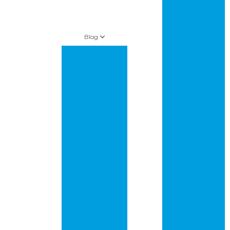
multilayer
Circuito
impresso pcb
Blog
Circuito
impresso pci
Artigos
Circuito
Amazon leva
impresso preço
“supermercado
inteligente” para
Circuito
lojas da Whole
impresso
foods
profissional
As florestas estão
Circuito
desacelerando o
impresso
aquecimento
prototipagem
global, mas ainda
não o suficiente
Circuito
impresso
Controle de
protótipo
Metalização de
Furos em PCBs:
Empresa de
Garantia de
placas de circuito
Qualidade e
impresso
Confiabilidade!
Empresa que faz
Crise energética
placas de circuito
na China ameaça