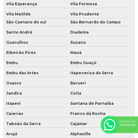
Vila Esperança
Vila Formosa
Vila Matilde
Vila Prudente
São Caetano do sul
São Bernardo do Campo
Santo André
Diadema
Guarulhos
Suzano
Ribeirão Pires
Mauá
Embu
Embu Guaçú
Embu das Artes
Itapecerica da Serra
Osasco
Barueri
Jandira
Cotia
Itapevi
Santana de Parnaíba
Caierias
Franco da Rocha
chamar no
Taboão da Serra
Cajamar
WhatsApp
Arujá
Alphaville