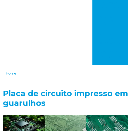
impresso em
carapicuíba
Placa de circuito
impresso em
bauru
Placa de circuito
impresso em
itaquaquecetuba
Placa de circuito
impresso em
franca
Home
Placa de circuito impresso em
guarulhos