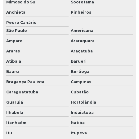
Mimoso do Sul
Sooretama
Anchieta
Pinheiros
Pedro Canário
São Paulo
Americana
Amparo
Araraquara
Araras
Araçatuba
Atibaia
Barueri
Bauru
Bertioga
Bragança Paulista
Campinas
Caraguatatuba
Cubatão
Guarujá
Hortolândia
Ilhabela
Indaiatuba
Itanhaém
Itatiba
Itu
Itupeva