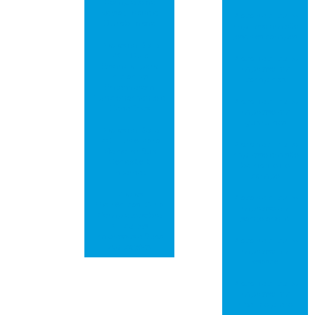
Completo de
Versatilidade e
Placa de circuito
Durabilidade
impresso em são
josé dos campos
Placas de Rede
PCI: Guia
Placa de circuito
Essencial para
impresso em
Iniciantes
campinas
Entenderem
Funcionamento e
Placa de circuito
Benefícios
impresso em
guarulhos
Placas de Rede
PCI: Tudo Para
Placa de circuito
Melhorar Sua
impresso em são
Conexão à
bernardo do
Internet
campo
Placas
Placa de circuito
Eletrônicas: Guia
impresso em
Completo sobre
santo andré
Circuitos
Impressos e Suas
Placa de circuito
Aplicações
impresso em
osasco
Placa de circuito
impresso em
ribeirão preto