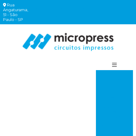
Rua
(11)
(11)
(11)
(11)
Angaturama,
2940-
97260-
99620-
97260-
51 - São
comercial@micropress.com
6262
7882
2332
7760
Paulo - SP
Circuito
impresso
comprar
Circuito
impresso rápido
Placa de circuito
impresso onde
comprar
Placa de circuito
impresso valor