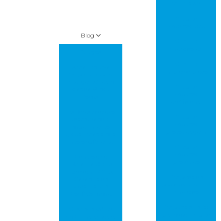
multilayer
Circuito
impresso pcb
Blog
Circuito
impresso pci
Artigos
Circuito
Amazon leva
impresso preço
“supermercado
inteligente” para
Circuito
lojas da Whole
impresso
foods
profissional
As florestas estão
Circuito
desacelerando o
impresso
aquecimento
prototipagem
global, mas ainda
não o suficiente
Circuito
impresso
Controle de
protótipo
Metalização de
Furos em PCBs:
Empresa de
Garantia de
placas de circuito
Qualidade e
impresso
Confiabilidade!
Empresa que faz
Crise energética
placas de circuito
na China ameaça