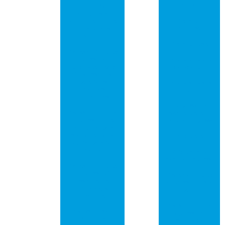
vídeo
Otimize Seu
Computador
Placa pci
com uma Central
universal
de Conexões
Potente
Placa pci usb
Placas de Circuito
Impresso com
Comprar placa
Furo Metalizado:
de rede pci
Guia Essencial
para Seus
Comprar placa
Projetos
pci
Eletrônicos
Empresa que
Placas de Circuito
fabrica placa de
Impresso: Guia
circuito impresso
Completo para
Escolher a Melhor
Pcb placa
Opção para Seu
Projeto
Pcb placa de
circuito impresso
Placas de Circuito
Impresso: O
Placa de circuito
Essencial da
impresso em são
Tecnologia
paulo
Moderna
Placa de circuito
Placas de Rede
impresso em
PCI: Guia
sorocaba