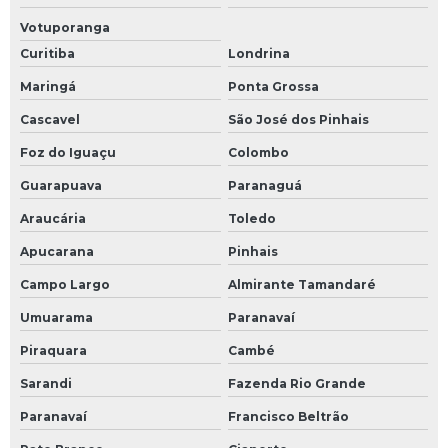
Votuporanga
Curitiba
Londrina
Maringá
Ponta Grossa
Cascavel
São José dos Pinhais
Foz do Iguaçu
Colombo
Guarapuava
Paranaguá
Araucária
Toledo
Apucarana
Pinhais
Campo Largo
Almirante Tamandaré
Umuarama
Paranavaí
Piraquara
Cambé
Sarandi
Fazenda Rio Grande
Paranavaí
Francisco Beltrão