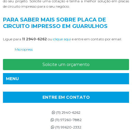
do seu projeto. Solicite uma cotação e tenha a melhor solução em placas
de circuito impresso para o seu negócio.
PARA SABER MAIS SOBRE PLACA DE
CIRCUITO IMPRESSO EM GUARULHOS
Ligue para
11 2940-6262
ou
clique aqui
e entre em contato por email.
Micropress
Solicite um orçamento
MENU
ENTRE EM CONTATO
(11) 2940-6262
(11) 97260-7882
(11) 99620-2332