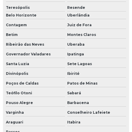
Teresópolis
Resende
Belo Horizonte
Uberlândia
Contagem
Juiz de Fora
Betim
Montes Claros
Ribeirão das Neves
Uberaba
Governador Valadares
Ipatinga
Santa Luzia
Sete Lagoas
Divinópolis
Ibirité
Poços de Caldas
Patos de Minas
Teófilo Otoni
Sabará
Pouso Alegre
Barbacena
Varginha
Conselheiro Lafeiete
Araguari
Itabira
Passos