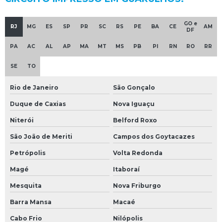
GO e
RJ
MG
ES
SP
PR
SC
RS
PE
BA
CE
AM
DF
PA
AC
AL
AP
MA
MT
MS
PB
PI
RN
RO
RR
SE
TO
Rio de Janeiro
São Gonçalo
Duque de Caxias
Nova Iguaçu
Niterói
Belford Roxo
São João de Meriti
Campos dos Goytacazes
Petrópolis
Volta Redonda
Magé
Itaboraí
Mesquita
Nova Friburgo
Barra Mansa
Macaé
Cabo Frio
Nilópolis