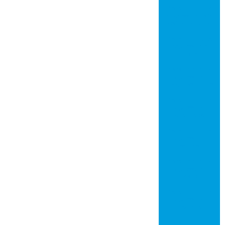
Placa de circuito
impresso em são
josé do rio preto
Placa de circuito
impresso em
jundiaí
Placa de circuito
impresso em
mogi das cruzes
Placa de circuito
impresso em
piracicaba
Placa de circuito
impresso em
santos
Placa de circuito
impresso em
mauá
Placa de circuito
impresso em
diadema
Placa de circuito