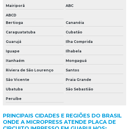
Mairiporã
ABC
ABCD
Bertioga
Cananéia
Caraguatatuba
Cubatão
Guarujá
Ilha Comprida
Iguape
Ilhabela
Itanhaém
Mongaguá
Riviera de São Lourenço
Santos
São Vicente
Praia Grande
Ubatuba
São Sebastião
Peruíbe
PRINCIPAIS CIDADES E REGIÕES DO BRASIL
ONDE A MICROPRESS ATENDE PLACA DE
CIRCUITO IMPRESSO EM GUARULHOS: