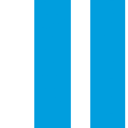
impresso
abastecimento de
cadeia global
Empresas
fabricantes de
Crise logística
placas de circuito
pressiona preços e
impresso
gera riscos de
desabastecimento
Empresas que
fabricam placas
Descubra como a
de circuito
placa PCI de rede
impresso
pode transformar
sua conexão à
Fabricação de
internet
placas de circuito
impresso
Descubra Como
Comprar Placa
Fabricante placa
de Rede PCI e
de circuito
Transformar Sua
impresso
Conexão!
Fornecedor de
Desvendando a
placa de circuito
Placa de Circuito
impresso
Impresso: O
Coração da
Orçamento
Tecnologia
placa de circuito
Moderna
impresso
Engenheiro cria
Placa circuito
um traje robótico
eletrônico
para que seu filho