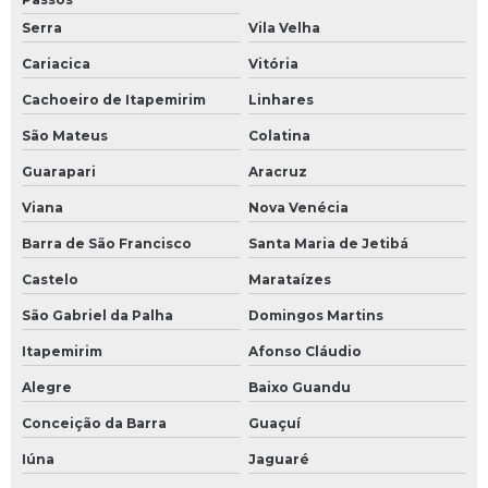
Serra
Vila Velha
Cariacica
Vitória
Cachoeiro de Itapemirim
Linhares
São Mateus
Colatina
Guarapari
Aracruz
Viana
Nova Venécia
Barra de São Francisco
Santa Maria de Jetibá
Castelo
Marataízes
São Gabriel da Palha
Domingos Martins
Itapemirim
Afonso Cláudio
Alegre
Baixo Guandu
Conceição da Barra
Guaçuí
Iúna
Jaguaré