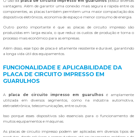
O uso da
placa de circuito impresso em guarulhos
possui diversas
vantagens. Além de garantir uma conexão mais segura e rápida entre os
componentes, as placas também permitem uma maior compactação dos
dispositivos eletrônicos, economia de espaço e menor consumo de energia.
Outro ponto importante é que as placas de circuito impresso são
produzidas em larga escala, o que reduz os custos de produção e torna o
processo mais econômico para as empresas.
Além disso, esse tipo de placa é altamente resistente e durável, garantindo
a longa vida útil dos equipamentos.
FUNCIONALIDADE E APLICABILIDADE DA
PLACA DE CIRCUITO IMPRESSO EM
GUARULHOS
A
placa de circuito impresso em guarulhos
é amplamente
utilizada em diversos segmentos, como na indústria automotiva,
eletroeletrônica, telecomunicações, entre outros.
Isso porque esses dispositivos são essenciais para o funcionamento de
muitos equipamentos e máquinas.
As placas de circuito impresso podem ser aplicadas em diversos tipos de
produtos, desde celulares e computadores até equipamentos médicos e de