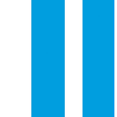
Funcionamento e
industrial
Benefícios para
Seus Dispositivos
Placa de circuito
impresso para
Placa de Rede
led
PCI: Guia
Completo para
Placa de circuito
Otimizar Sua
impresso
Conexão de
universal
Internet
comprar
Placa Eletrônica e
Placa de circuito
Circuitos
impresso
Impressos: Guia
universal preço
Completo
Placa de led pcb
Placa PCI USB:
Aprimore o
Placa pcb
Desempenho do
alumínio
Seu Equipamento
Eletrônico
Placa pcb
Arduíno
Placa PCI USB:
Como Expandir
Placa pci de
as Conexões do
áudio
Seu Computador
e Melhorar o
Placa pci de rede
Desempenho
Placa pci de
Placa PCI USB: