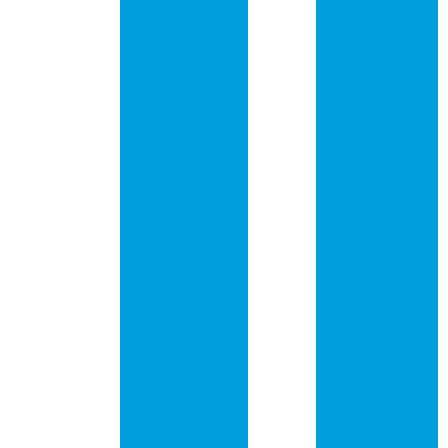
possa andar!
Placa de circuito
impresso
Fabricação de
circuitos
Placa de circuito
impressos – fase 1:
impresso de fibra
design
Placa pcb
Facebook lança a
profissional
carteira digital
“novi”
Placa pcb
protótipo
Metalização dos
furos nos circuitos
impressos
Placa pci
Moscou estreia
Stencil smd
pagamento de
metrô com
Stencil para
identificação
montagem smd
facial
Stencil para
Novo implante
circuito impresso
cerebral permite
“digitar” quase
Placa circuito
100 palavras por
impresso fr4
minuto
Placa de circuito
O 5G está a
impresso quanto
caminho!
custa