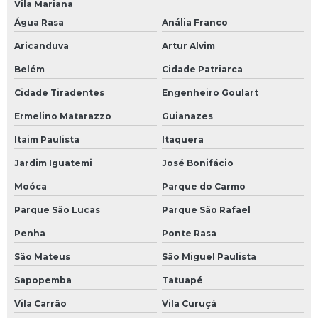
Vila Mariana
Água Rasa
Anália Franco
Aricanduva
Artur Alvim
Belém
Cidade Patriarca
Cidade Tiradentes
Engenheiro Goulart
Ermelino Matarazzo
Guianazes
Itaim Paulista
Itaquera
Jardim Iguatemi
José Bonifácio
Moóca
Parque do Carmo
Parque São Lucas
Parque São Rafael
Penha
Ponte Rasa
São Mateus
São Miguel Paulista
Sapopemba
Tatuapé
Vila Carrão
Vila Curuçá