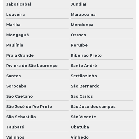
Jaboticabal
Jundiaí
Louveira
Marapoama
Marília
Mendonça
Mongaguá
Osasco
Paulínia
Peruíbe
Praia Grande
Ribeirão Preto
Riviera de São Lourenço
Santo André
Santos
Sertãozinho
Sorocaba
São Bernardo
São Caetano
São Carlos
São José do Rio Preto
São José dos campos
São Sebastião
São Vicente
Taubaté
Ubatuba
Valinhos
Vinhedo