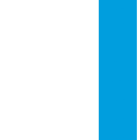
Circuito
impresso
Circuito
impresso
alumínio
Circuito
impresso dupla
face
Circuito
impresso fibra de
vidro
Circuito
impresso furo
metalizado
Circuito
impresso
metalcore
Circuito
impresso
multicamadas
Circuito
impresso