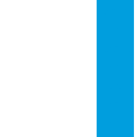
Placa de circuito
impresso em são
josé do rio preto
Placa de circuito
impresso em
jundiaí
Placa de circuito
impresso em
mogi das cruzes
Placa de circuito
impresso em
piracicaba
Placa de circuito
impresso em
santos
Placa de circuito
impresso em
mauá
Placa de circuito
impresso em
diadema
Placa de circuito