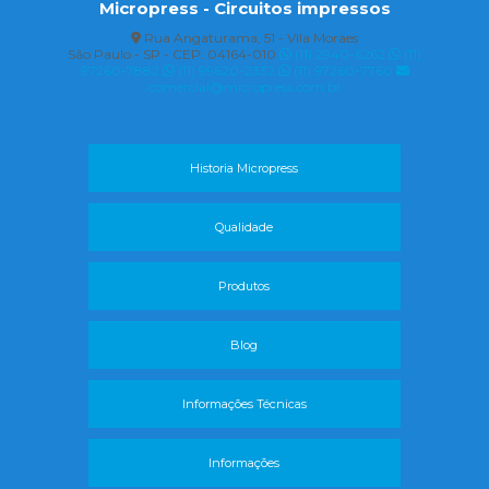
Micropress - Circuitos impressos
Rua Angaturama, 51 - Vila Moraes
São Paulo - SP - CEP: 04164-010
(11) 2940-6262
(11)
97260-7882
(11) 99620-2332
(11) 97260-7760
comercial@micropress.com.br
Historia Micropress
Qualidade
Produtos
Blog
Informações Técnicas
Informações