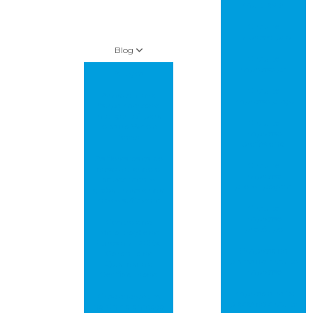
multilayer
Circuito
impresso pcb
Blog
Circuito
impresso pci
Artigos
Circuito
Amazon leva
impresso preço
“supermercado
inteligente” para
Circuito
lojas da Whole
impresso
foods
profissional
As florestas estão
Circuito
desacelerando o
impresso
aquecimento
prototipagem
global, mas ainda
não o suficiente
Circuito
impresso
Controle de
protótipo
Metalização de
Furos em PCBs:
Empresa de
Garantia de
placas de circuito
Qualidade e
impresso
Confiabilidade!
Empresa que faz
Crise energética
placas de circuito
na China ameaça