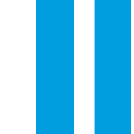
possa andar!
Placa de circuito
impresso
Fabricação de
circuitos
Placa de circuito
impressos – fase 1:
impresso de fibra
design
Placa pcb
Facebook lança a
profissional
carteira digital
“novi”
Placa pcb
protótipo
Metalização dos
furos nos circuitos
impressos
Placa pci
Moscou estreia
Stencil smd
pagamento de
metrô com
Stencil para
identificação
montagem smd
facial
Stencil para
Novo implante
circuito impresso
cerebral permite
“digitar” quase
Placa circuito
100 palavras por
impresso fr4
minuto
Placa de circuito
O 5G está a
impresso quanto
caminho!
custa