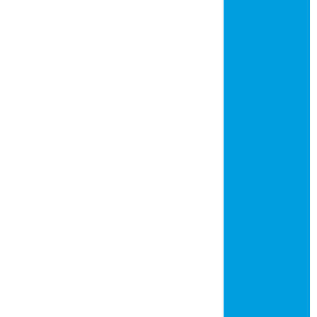
Circuito
impresso
Circuito
impresso
alumínio
Circuito
impresso dupla
face
Circuito
impresso fibra de
vidro
Circuito
impresso furo
metalizado
Circuito
impresso
metalcore
Circuito
impresso
multicamadas
Circuito
impresso