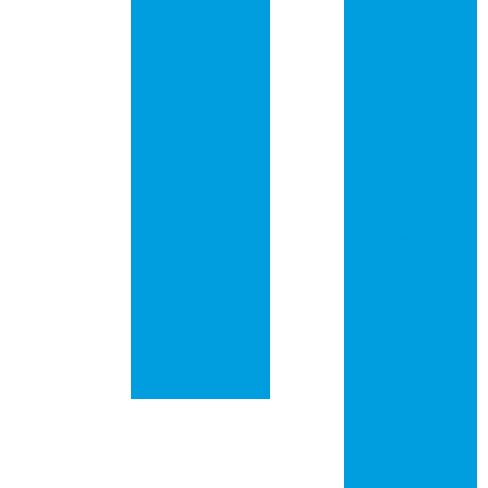
Completo de
Versatilidade e
Placa de circuito
Durabilidade
impresso em são
josé dos campos
Placas de Rede
PCI: Guia
Placa de circuito
Essencial para
impresso em
Iniciantes
campinas
Entenderem
Funcionamento e
Placa de circuito
Benefícios
impresso em
guarulhos
Placas de Rede
PCI: Tudo Para
Placa de circuito
Melhorar Sua
impresso em são
Conexão à
bernardo do
Internet
campo
Placas
Placa de circuito
Eletrônicas: Guia
impresso em
Completo sobre
santo andré
Circuitos
Impressos e Suas
Placa de circuito
Aplicações
impresso em
osasco
Placa de circuito
impresso em
ribeirão preto