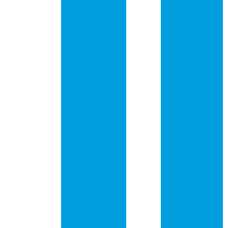
impresso
abastecimento de
cadeia global
Empresas
fabricantes de
Crise logística
placas de circuito
pressiona preços e
impresso
gera riscos de
desabastecimento
Empresas que
fabricam placas
Descubra como a
de circuito
placa PCI de rede
impresso
pode transformar
sua conexão à
Fabricação de
internet
placas de circuito
impresso
Descubra Como
Comprar Placa
Fabricante placa
de Rede PCI e
de circuito
Transformar Sua
impresso
Conexão!
Fornecedor de
Desvendando a
placa de circuito
Placa de Circuito
impresso
Impresso: O
Coração da
Orçamento
Tecnologia
placa de circuito
Moderna
impresso
Engenheiro cria
Placa circuito
um traje robótico
eletrônico
para que seu filho