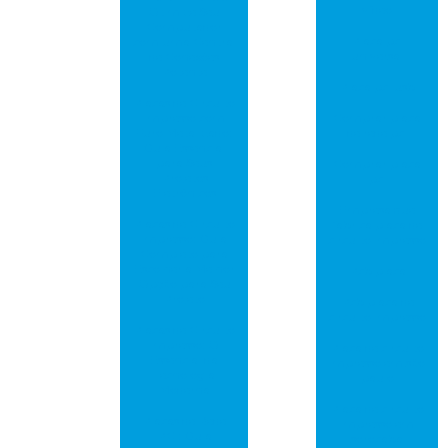
vídeo
Otimize Seu
Computador
Placa pci
com uma Central
universal
de Conexões
Potente
Placa pci usb
Placas de Circuito
Impresso com
Comprar placa
Furo Metalizado:
de rede pci
Guia Essencial
para Seus
Comprar placa
Projetos
pci
Eletrônicos
Empresa que
Placas de Circuito
fabrica placa de
Impresso: Guia
circuito impresso
Completo para
Escolher a Melhor
Pcb placa
Opção para Seu
Projeto
Pcb placa de
circuito impresso
Placas de Circuito
Impresso: O
Placa de circuito
Essencial da
impresso em são
Tecnologia
paulo
Moderna
Placa de circuito
Placas de Rede
impresso em
PCI: Guia
sorocaba