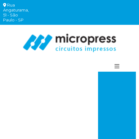
Rua
(11)
(11)
(11)
(11)
Angaturama,
2940-
97260-
99620-
97260-
51 - São
comercial@micropress.com
6262
7882
2332
7760
Paulo - SP
Circuito
impresso
comprar
Circuito
impresso rápido
Placa de circuito
impresso onde
comprar
Placa de circuito
impresso valor