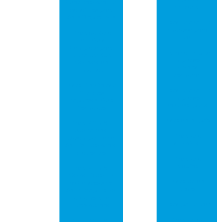
Funcionamento e
industrial
Benefícios para
Seus Dispositivos
Placa de circuito
impresso para
Placa de Rede
led
PCI: Guia
Completo para
Placa de circuito
Otimizar Sua
impresso
Conexão de
universal
Internet
comprar
Placa Eletrônica e
Placa de circuito
Circuitos
impresso
Impressos: Guia
universal preço
Completo
Placa de led pcb
Placa PCI USB:
Aprimore o
Placa pcb
Desempenho do
alumínio
Seu Equipamento
Eletrônico
Placa pcb
Arduíno
Placa PCI USB:
Como Expandir
Placa pci de
as Conexões do
áudio
Seu Computador
e Melhorar o
Placa pci de rede
Desempenho
Placa pci de
Placa PCI USB: