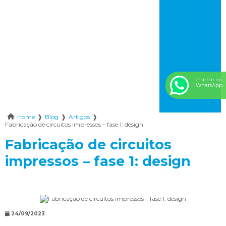
impresso em
carapicuíba
Placa de circuito
impresso em
bauru
Placa de circuito
impresso em
itaquaquecetuba
chamar no
WhatsApp
Placa de circuito
impresso em
franca
Home
❱
Blog
❱
Artigos
❱
Fabricação de circuitos impressos – fase 1: design
Fabricação de circuitos
impressos – fase 1: design
24/09/2023