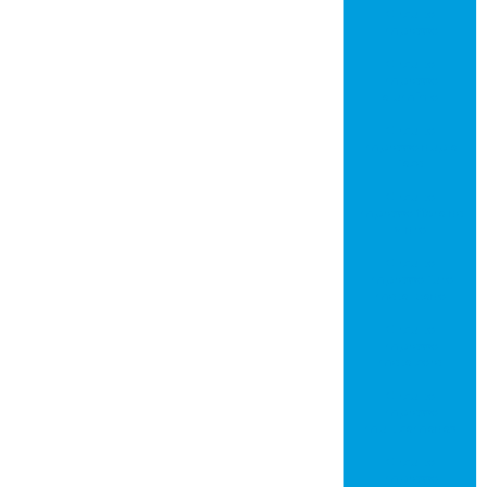
Circuito
impresso
Circuito
impresso
alumínio
Circuito
impresso dupla
face
Circuito
impresso fibra de
vidro
Circuito
impresso furo
metalizado
Circuito
impresso
metalcore
Circuito
impresso
multicamadas
Circuito
impresso