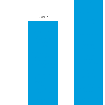
multilayer
Circuito
impresso pcb
Blog
Circuito
impresso pci
Artigos
Circuito
Amazon leva
impresso preço
“supermercado
inteligente” para
Circuito
lojas da Whole
impresso
foods
profissional
As florestas estão
Circuito
desacelerando o
impresso
aquecimento
prototipagem
global, mas ainda
não o suficiente
Circuito
impresso
Controle de
protótipo
Metalização de
Furos em PCBs:
Empresa de
Garantia de
placas de circuito
Qualidade e
impresso
Confiabilidade!
Empresa que faz
Crise energética
placas de circuito
na China ameaça