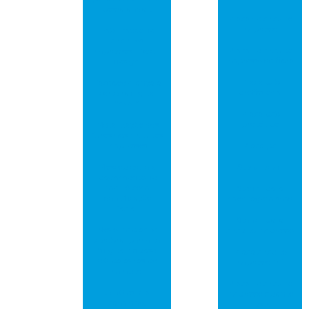
possa andar!
Placa de circuito
impresso
Fabricação de
circuitos
Placa de circuito
impressos – fase 1:
impresso de fibra
design
Placa pcb
Facebook lança a
profissional
carteira digital
“novi”
Placa pcb
protótipo
Metalização dos
furos nos circuitos
impressos
Placa pci
Moscou estreia
Stencil smd
pagamento de
metrô com
Stencil para
identificação
montagem smd
facial
Stencil para
Novo implante
circuito impresso
cerebral permite
“digitar” quase
Placa circuito
100 palavras por
impresso fr4
minuto
Placa de circuito
O 5G está a
impresso quanto
caminho!
custa