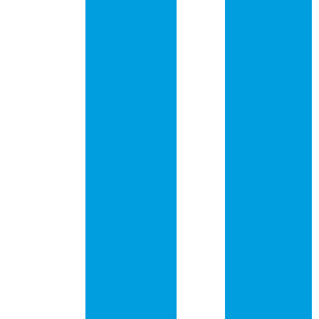
impresso
abastecimento de
cadeia global
Empresas
fabricantes de
Crise logística
placas de circuito
pressiona preços e
impresso
gera riscos de
desabastecimento
Empresas que
fabricam placas
Descubra como a
de circuito
placa PCI de rede
impresso
pode transformar
sua conexão à
Fabricação de
internet
placas de circuito
impresso
Descubra Como
Comprar Placa
Fabricante placa
de Rede PCI e
de circuito
Transformar Sua
impresso
Conexão!
Fornecedor de
Desvendando a
placa de circuito
Placa de Circuito
impresso
Impresso: O
Coração da
Orçamento
Tecnologia
placa de circuito
Moderna
impresso
Engenheiro cria
Placa circuito
um traje robótico
eletrônico
para que seu filho