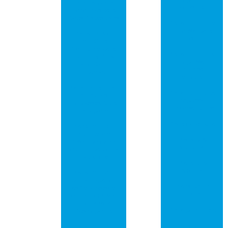
Funcionamento e
industrial
Benefícios para
Seus Dispositivos
Placa de circuito
impresso para
Placa de Rede
led
PCI: Guia
Completo para
Placa de circuito
Otimizar Sua
impresso
Conexão de
universal
Internet
comprar
Placa Eletrônica e
Placa de circuito
Circuitos
impresso
Impressos: Guia
universal preço
Completo
Placa de led pcb
Placa PCI USB:
Aprimore o
Placa pcb
Desempenho do
alumínio
Seu Equipamento
Eletrônico
Placa pcb
Arduíno
Placa PCI USB:
Como Expandir
Placa pci de
as Conexões do
áudio
Seu Computador
e Melhorar o
Placa pci de rede
Desempenho
Placa pci de
Placa PCI USB: