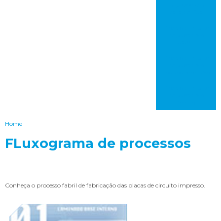
impresso em
carapicuíba
Placa de circuito
impresso em
bauru
Placa de circuito
impresso em
itaquaquecetuba
Placa de circuito
impresso em
franca
Home
FLuxograma de processos
Conheça o processo fabril de fabricação das placas de circuito impresso.