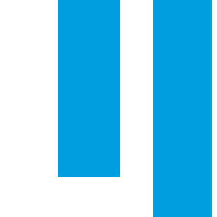
Completo de
Versatilidade e
Placa de circuito
Durabilidade
impresso em são
josé dos campos
Placas de Rede
PCI: Guia
Placa de circuito
Essencial para
impresso em
Iniciantes
campinas
Entenderem
Funcionamento e
Placa de circuito
Benefícios
impresso em
guarulhos
Placas de Rede
PCI: Tudo Para
Placa de circuito
Melhorar Sua
impresso em são
Conexão à
bernardo do
Internet
campo
Placas
Placa de circuito
Eletrônicas: Guia
impresso em
Completo sobre
santo andré
Circuitos
Impressos e Suas
Placa de circuito
Aplicações
impresso em
osasco
Placa de circuito
impresso em
ribeirão preto