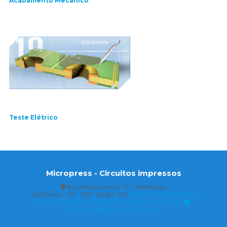
Acabamento Mecânico
Teste Elétrico
Micropress - Circuitos impressos
Rua Angaturama, 51 - Vila Moraes
São Paulo - SP - CEP: 04164-010
(11) 2940-6262
(11)
97260-7882
(11) 99620-2332
(11) 97260-7760
comercial@micropress.com.br