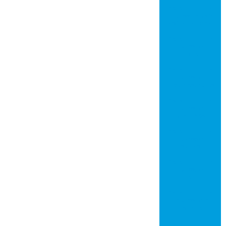
Placa de circuito
impresso em são
josé do rio preto
Placa de circuito
impresso em
jundiaí
Placa de circuito
impresso em
mogi das cruzes
Placa de circuito
impresso em
piracicaba
Placa de circuito
impresso em
santos
Placa de circuito
impresso em
mauá
Placa de circuito
impresso em
diadema
Placa de circuito