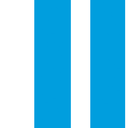
vídeo
Otimize Seu
Computador
Placa pci
com uma Central
universal
de Conexões
Potente
Placa pci usb
Placas de Circuito
Impresso com
Comprar placa
Furo Metalizado:
de rede pci
Guia Essencial
para Seus
Comprar placa
Projetos
pci
Eletrônicos
Empresa que
Placas de Circuito
fabrica placa de
Impresso: Guia
circuito impresso
Completo para
Escolher a Melhor
Pcb placa
Opção para Seu
Projeto
Pcb placa de
circuito impresso
Placas de Circuito
Impresso: O
Placa de circuito
Essencial da
impresso em são
Tecnologia
paulo
Moderna
Placa de circuito
Placas de Rede
impresso em
PCI: Guia
sorocaba