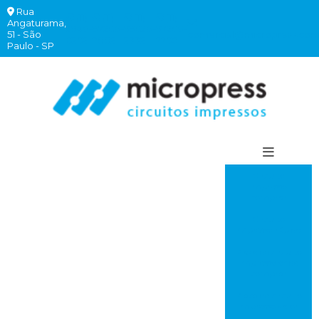
Rua
(11)
(11)
(11)
(11)
Angaturama,
2940-
97260-
99620-
97260-
51 - São
comercial@micropress.com
6262
7882
2332
7760
Paulo - SP
Circuito
impresso
comprar
Circuito
impresso rápido
Placa de circuito
impresso onde
comprar
Placa de circuito
impresso valor