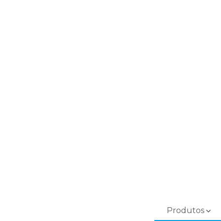
Produtos